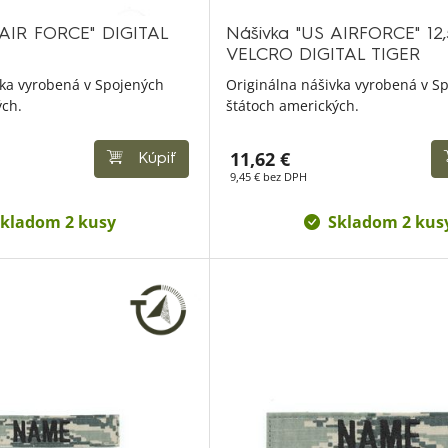
. AIR FORCE" DIGITAL
Nášivka "US AIRFORCE" 12
VELCRO DIGITAL TIGER
vka vyrobená v Spojených
Originálna nášivka vyrobená v S
ých.
štátoch amerických.
11,62 €
Kúpiť
9,45 € bez DPH
kladom 2 kusy
Skladom 2 kus