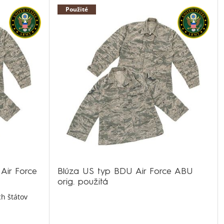
Použité
Air Force
Blúza US typ BDU Air Force ABU
orig. použitá
h štátov