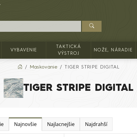
TAKTICKÁ
VYBAVENIE
NOŽE, NÁRADIE
VÝSTROJ
Maskovanie
TIGER STRIPE DIGITAL
TIGER STRIPE DIGITAL
ie
Najnovšie
Najlacnejšie
Najdrahší