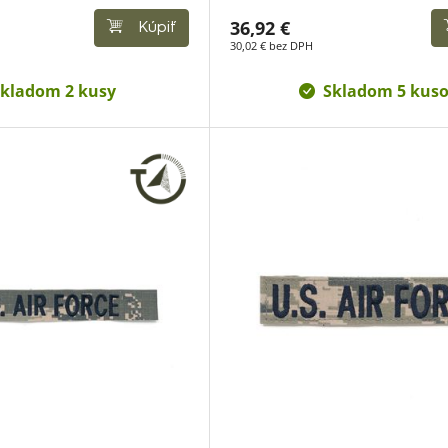
36,92 €
Kúpiť
30,02 € bez DPH
kladom 2 kusy
Skladom 5 kus