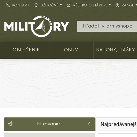
KONTAKT
UŽITOČNÉ
VŠETKO O NÁKUPE
RANGE
Army shop MILITARY RANGE SK
OBLEČENIE
OBUV
BATOHY, TAŠKY
Najpredávanejš
Filtrovanie