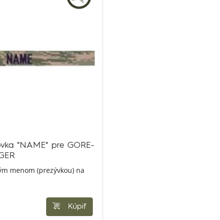
ovka "NAME" pre GORE-
IGER
ným menom (prezývkou) na
Kúpiť