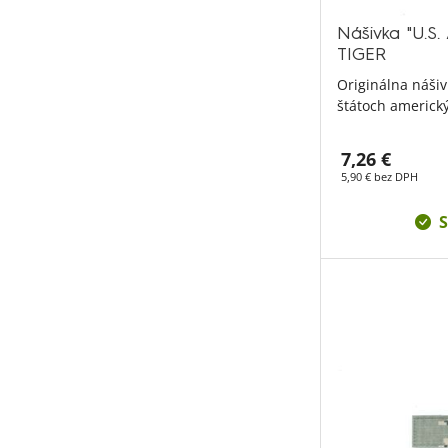
Nášivka "U.S
TIGER
Originálna náši
štátoch americk
7,26 €
5,90 € bez DPH
S