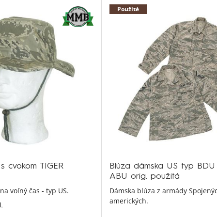
Použité
 s cvokom TIGER
Blúza dámska US typ BDU 
ABU orig. použitá
na voľný čas - typ US.
Dámska blúza z armády Spojenýc
amerických.
L