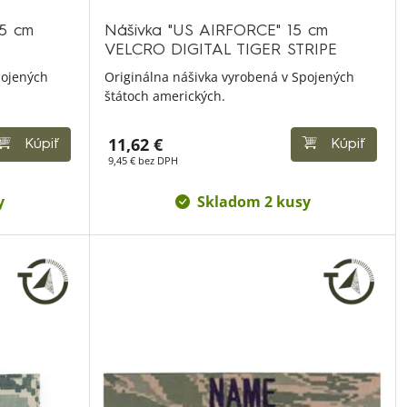
,5 cm
Nášivka "US AIRFORCE" 15 cm
VELCRO DIGITAL TIGER STRIPE
pojených
Originálna nášivka vyrobená v Spojených
štátoch amerických.
11,62 €
Kúpiť
Kúpiť
9,45 € bez DPH
y
Skladom 2 kusy