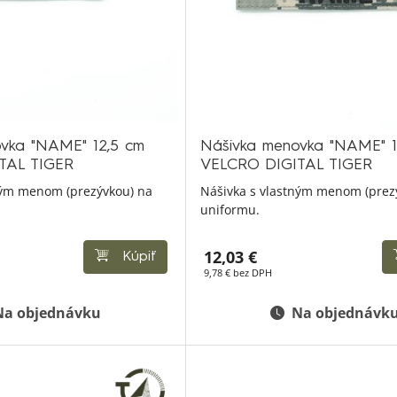
vka "NAME" 12,5 cm
Nášivka menovka "NAME" 
TAL TIGER
VELCRO DIGITAL TIGER
ným menom (prezývkou) na
Nášivka s vlastným menom (prez
uniformu.
12,03 €
Kúpiť
9,78 € bez DPH
Na objednávku
Na objednávk