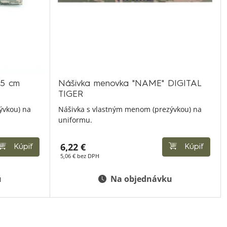
15 cm
Nášivka menovka "NAME" DIGITAL
TIGER
ývkou) na
Nášivka s vlastným menom (prezývkou) na
uniformu.
6,22 €
Kúpiť
Kúpiť
5,06 € bez DPH
u
Na objednávku