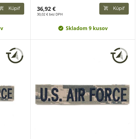
36,92 €
Kúpiť
Kúpiť
30,02 € bez DPH
ov
Skladom 9 kusov