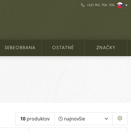
+421 914 704 704
SEBEOBRANA
OSTATNÉ
ZNAČKY
10
produktov