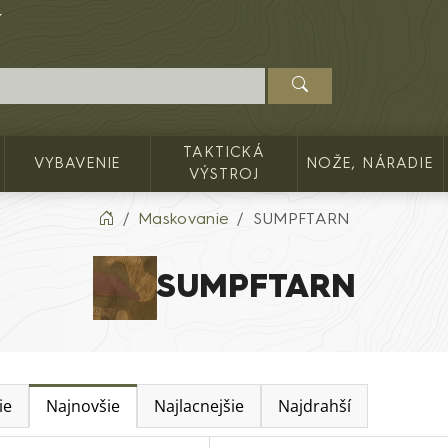
TAKTICKÁ
VYBAVENIE
NOŽE, NÁRADIE
VÝSTROJ
Maskovanie
SUMPFTARN
SUMPFTARN
ie
Najnovšie
Najlacnejšie
Najdrahší