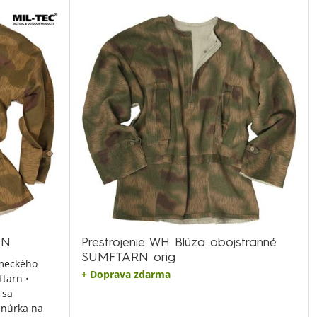
RN
Prestrojenie WH Blúza obojstranné
SUMFTARN orig
emeckého
+ Doprava zdarma
tarn •
 sa
šnúrka na