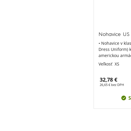
Nohavice U
• Nohavice v kla
Dress Uniform) k
americkou armá
Veľkosť
XS
32,78 €
26,65 € bez DPH
S