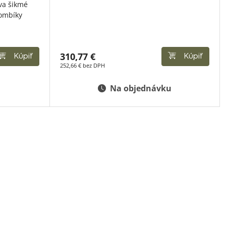
va šikmé
gombíky
310,77 €
Kúpiť
Kúpiť
252,66 € bez DPH
Na objednávku