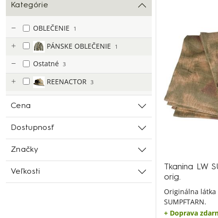
Kategórie
OBLEČENIE
1
PÁNSKE OBLEČENIE
1
Ostatné
3
REENACTOR
3
Cena
Dostupnosť
Značky
Tkanina LW 
Veľkosti
orig.
Originálna látk
SUMPFTARN.
+ Doprava zdar