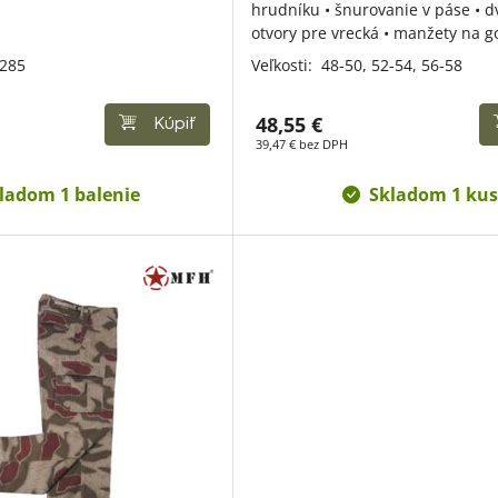
hrudníku • šnurovanie v páse • d
otvory pre vrecká • manžety na 
 285
Veľkosti:
48-50,
52-54,
56-58
48,55 €
Kúpiť
39,47 € bez DPH
ladom 1 balenie
Skladom 1 kus