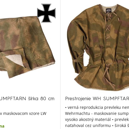
SUMPFTARN šírka 80 cm
Prestrojenie WH SUMPFTA
• verná reprodukcia prevleku n
a v maskovacom vzore LW
Wehrmachtu - maskovanie sumpf
vysoko akostný materiál • prevlek
naťahoval cez uniformu • široká 
ma