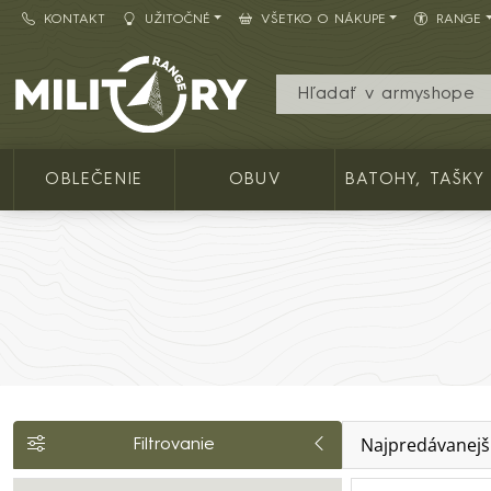
KONTAKT
UŽITOČNÉ
VŠETKO O NÁKUPE
RANGE
Army shop MILITARY RANGE SK
OBLEČENIE
OBUV
BATOHY, TAŠKY
Najpredávanejš
Filtrovanie