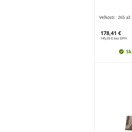
Veľkosti:
265 až
178,41 €
145,05 € bez DPH
Sk