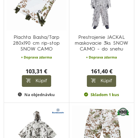
Plachta Basha/Tarp
Prestrojenie JACKAL
280x190 cm rip-stop
maskovacie 3ks SNOW
SNOW CAMO
CAMO - do snehu
+ Doprava zdarma
+ Doprava zdarma
103,31 €
161,40 €
Kúpiť
Kúpiť
Na objednávku
Skladom 1 kus