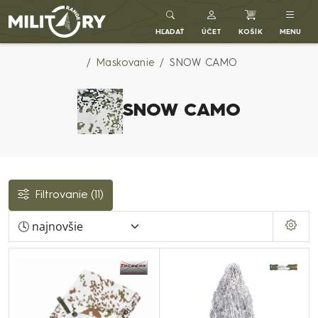
Army shop MILITARY RANGE SK
HĽADAŤ
ÚČET
KOŠÍK
MENU
Maskovanie
SNOW CAMO
SNOW CAMO
Filtrovanie
(11)