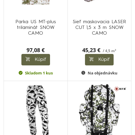
Parka US MT-plus
Sieť maskovacia LASER
trilaminát SNOW
CUT 1,5 x 3 m SNOW
CAMO
CAMO
97,08 €
45,23 €
/ 4,5 m²
Kúpiť
Kúpiť
Skladom 1 kus
Na objednávku