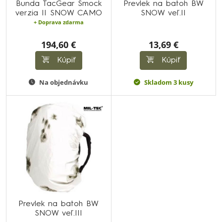
Bunda TacGear Smock
Prevlek na batoh BW
verzia II SNOW CAMO
SNOW veľ.II
+ Doprava zdarma
194,60 €
13,69 €
Kúpiť
Kúpiť
Na objednávku
Skladom 3 kusy
Prevlek na batoh BW
SNOW veľ.III