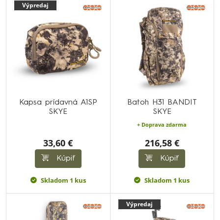
Výpredaj
Kapsa prídavná A1SP
Batoh H31 BANDIT
SKYE
SKYE
+ Doprava zdarma
33,60 €
216,58 €
Kúpiť
Kúpiť
Skladom 1 kus
Skladom 1 kus
Výpredaj