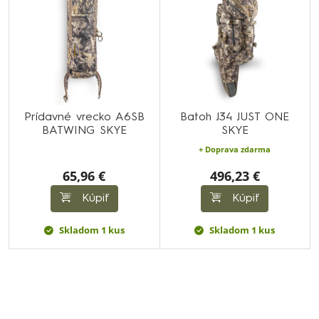
Prídavné vrecko A6SB
Batoh J34 JUST ONE
BATWING SKYE
SKYE
+ Doprava zdarma
65,96 €
496,23 €
Kúpiť
Kúpiť
Skladom 1 kus
Skladom 1 kus