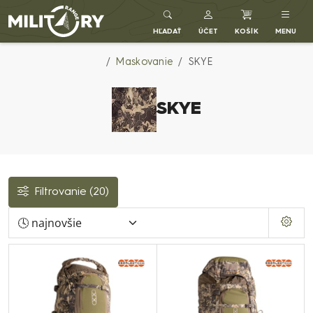
Army shop MILITARY RANGE SK
HĽADAŤ
ÚČET
KOŠÍK
MENU
Maskovanie
SKYE
SKYE
Filtrovanie
(20)