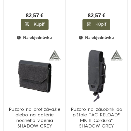
82,57 €
82,57 €
Kúpiť
Kúpiť
Na objednávku
Na objednávku
Puzdro na protizávažie
Puzdro na zásobník do
alebo na batérie
pištole TAC RELOAD®
nočného videnia
MK II Cordura®
SHADOW GREY
SHADOW GREY