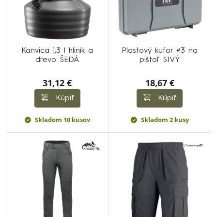
Kanvica 1,3 l hliník a
Plastový kufor #3 na
drevo ŠEDÁ
pištoľ SIVÝ
31,12 €
18,67 €
Kúpiť
Kúpiť
Skladom 10 kusov
Skladom 2 kusy