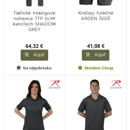
Taktické trekingové
Kraťasy funkčné
nohavice TTP SLIM
ARDEN ŠEDÉ
AeroTech SHADOW
GREY
64,32 €
41,08 €
Kúpiť
Kúpiť
Na objednávku
Skladom 2 kusy