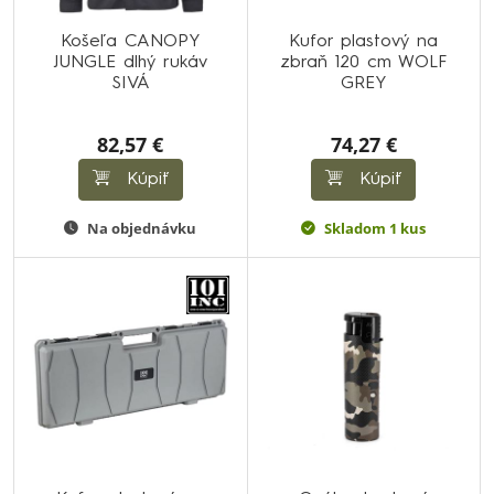
Košeľa CANOPY
Kufor plastový na
JUNGLE dlhý rukáv
zbraň 120 cm WOLF
SIVÁ
GREY
82,57 €
74,27 €
Kúpiť
Kúpiť
Na objednávku
Skladom 1 kus