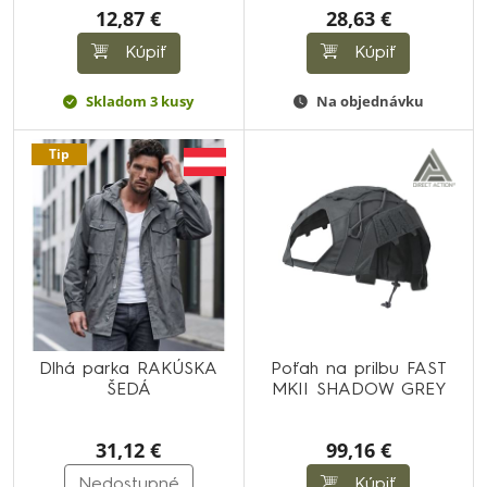
12,87 €
28,63 €
Kúpiť
Kúpiť
Skladom 3 kusy
Na objednávku
Tip
Dlhá parka RAKÚSKA
Poťah na prilbu FAST
ŠEDÁ
MKII SHADOW GREY
31,12 €
99,16 €
Nedostupné
Kúpiť