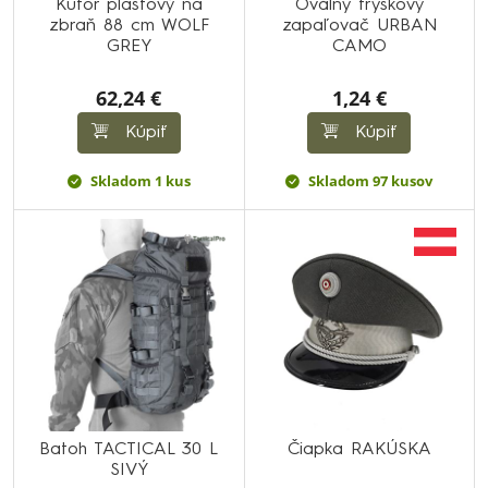
Kufor plastový na
Oválny tryskový
zbraň 88 cm WOLF
zapaľovač URBAN
GREY
CAMO
62,24 €
1,24 €
Kúpiť
Kúpiť
Skladom 1 kus
Skladom 97 kusov
Batoh TACTICAL 30 L
Čiapka RAKÚSKA
SIVÝ