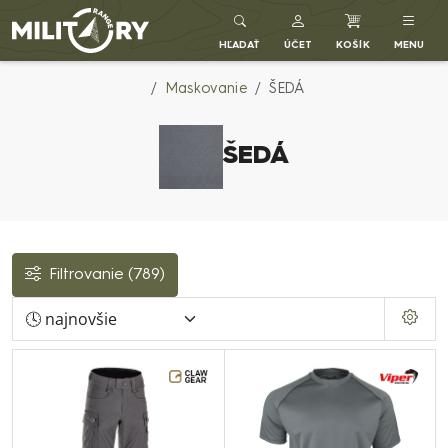
Army shop MILITARY RANGE SK
HĽADAŤ
ÚČET
KOŠÍK
MENU
Maskovanie
ŠEDÁ
ŠEDÁ
Filtrovanie
(789)