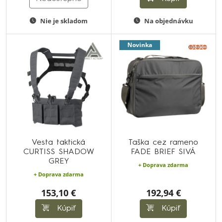
Nie je skladom
Na objednávku
Novinka
Vesta taktická
Taška cez rameno
CURTISS SHADOW
FADE BRIEF SIVÁ
GREY
+ Doprava zdarma
+ Doprava zdarma
153,10 €
192,94 €
Kúpiť
Kúpiť