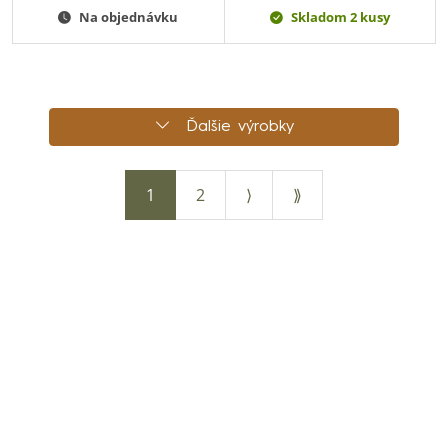
Na objednávku
Skladom 2 kusy
Ďalšie výrobky
1
2
⟩
⟫