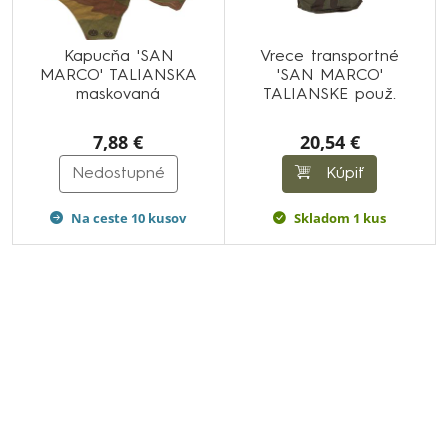
Kapucňa 'SAN
Vrece transportné
MARCO' TALIANSKA
'SAN MARCO'
maskovaná
TALIANSKE použ.
7,88 €
20,54 €
Nedostupné
Kúpiť
Na ceste 10 kusov
Skladom 1 kus