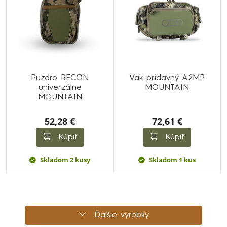
Puzdro RECON
Vak prídavný A2MP
univerzálne
MOUNTAIN
MOUNTAIN
52,28 €
72,61 €
Kúpiť
Kúpiť
Skladom 2 kusy
Skladom 1 kus
Ďalšie výrobky