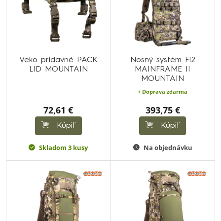
Veko prídavné PACK
Nosný systém F12
LID MOUNTAIN
MAINFRAME II
MOUNTAIN
+ Doprava zdarma
72,61 €
393,75 €
Kúpiť
Kúpiť
Skladom 3 kusy
Na objednávku