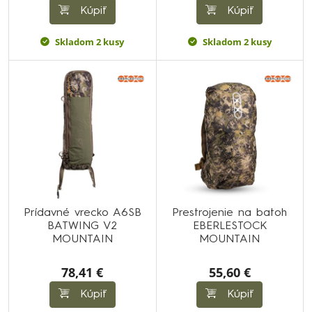
Kúpiť
Kúpiť
Skladom 2 kusy
Skladom 2 kusy
Prídavné vrecko A6SB
Prestrojenie na batoh
BATWING V2
EBERLESTOCK
MOUNTAIN
MOUNTAIN
78,41 €
55,60 €
Kúpiť
Kúpiť