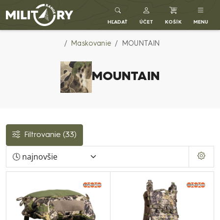
Army shop MILITARY RANGE SK
HĽADAŤ
ÚČET
KOŠÍK
MENU
Maskovanie
MOUNTAIN
MOUNTAIN
Filtrovanie
(33)