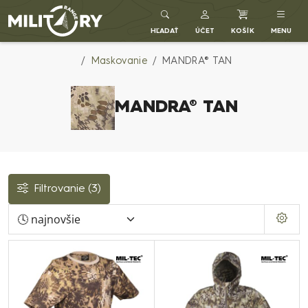
Army shop MILITARY RANGE SK
HĽADAŤ
ÚČET
KOŠÍK
MENU
Maskovanie
MANDRA® TAN
MANDRA® TAN
Filtrovanie
(3)