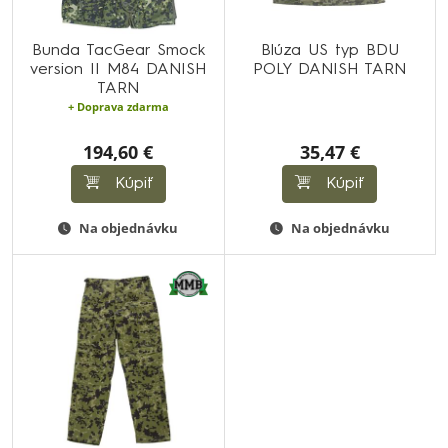
Bunda TacGear Smock
Blúza US typ BDU
version II M84 DANISH
POLY DANISH TARN
TARN
+ Doprava zdarma
194,60 €
35,47 €
Kúpiť
Kúpiť
Na objednávku
Na objednávku