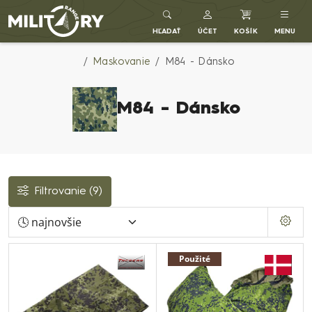
Army shop MILITARY RANGE SK
HĽADAŤ
ÚČET
KOŠÍK
MENU
Maskovanie
M84 - Dánsko
M84 - Dánsko
Filtrovanie
(9)
Použité