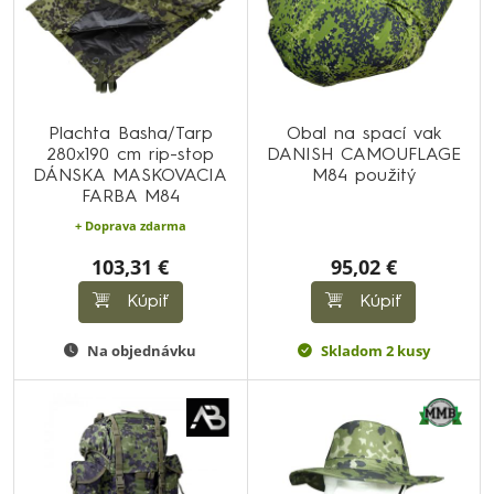
Plachta Basha/Tarp
Obal na spací vak
280x190 cm rip-stop
DANISH CAMOUFLAGE
DÁNSKA MASKOVACIA
M84 použitý
FARBA M84
+ Doprava zdarma
103,31 €
95,02 €
Kúpiť
Kúpiť
Na objednávku
Skladom 2 kusy