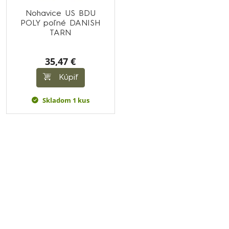
Nohavice US BDU
POLY poľné DANISH
TARN
35,47 €
Kúpiť
Skladom 1 kus