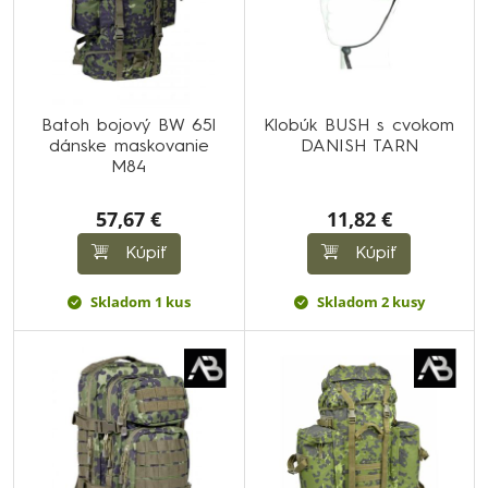
Batoh bojový BW 65l
Klobúk BUSH s cvokom
dánske maskovanie
DANISH TARN
M84
57,67 €
11,82 €
Kúpiť
Kúpiť
Skladom 1 kus
Skladom 2 kusy