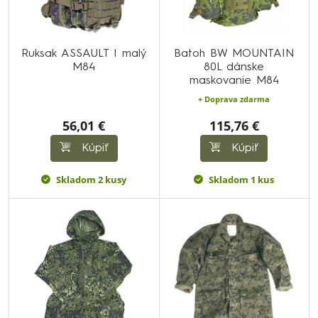
Ruksak ASSAULT I malý
Batoh BW MOUNTAIN
M84
80L dánske
maskovanie M84
+ Doprava zdarma
56,01 €
115,76 €
Kúpiť
Kúpiť
Skladom 2 kusy
Skladom 1 kus