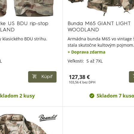
tke US BDU rip-stop
Bunda M65 GIANT LIGHT
DLAND
WOODLAND
 klasického BDU strihu.
Armádna bunda M65 vo vintage š
stala skutočne kultovým pojmom
+ Doprava zdarma
L
Veľkosti:
S až 7XL
127,38 €
Kúpiť
103,56 € bez DPH
kladom 2 kusy
Skladom 7 kus