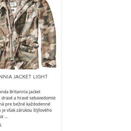
NNIA JACKET LIGHT
unda Britannia Jacket
, dravé a hravé sebavedomie
ená pre bežné každodenné
 je však zárukou štýlového
a ...
L