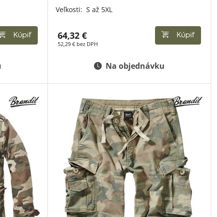
Veľkosti:
S až 5XL
64,32 €
Kúpiť
Kúpiť
52,29 € bez DPH
u
Na objednávku