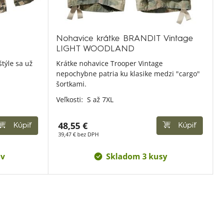
Nohavice krátke BRANDIT Vintage
LIGHT WOODLAND
týle sa už
Krátke nohavice Trooper Vintage
.
nepochybne patria ku klasike medzi "cargo"
šortkami.
Veľkosti:
S až 7XL
48,55 €
Kúpiť
Kúpiť
39,47 € bez DPH
ov
Skladom 3 kusy