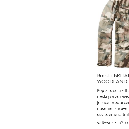
Bunda BRITA
WOODLAND
Popis tovaru • B
neskrýva zdravé
Je síce predurč
nosenie, zároveň
osvieženie šatník
Veľkosti:
S až XX