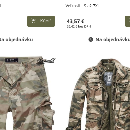
L
Veľkosti:
S až 7XL
43,57 €
Kúpiť
35,42 € bez DPH
Na objednávku
Na objednávk