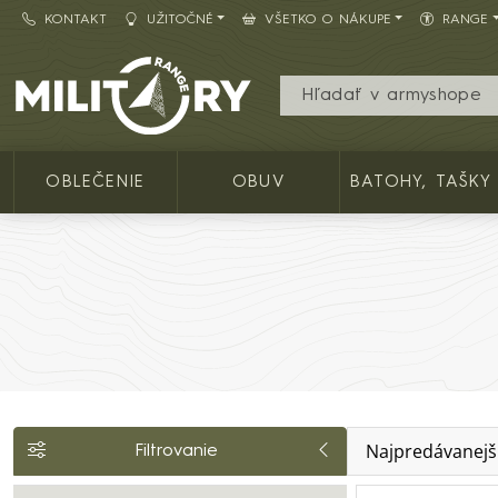
KONTAKT
UŽITOČNÉ
VŠETKO O NÁKUPE
RANGE
Army shop MILITARY RANGE SK
OBLEČENIE
OBUV
BATOHY, TAŠKY
Najpredávanejš
Filtrovanie