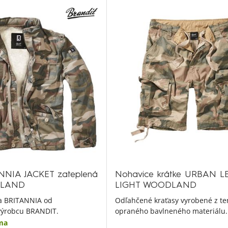
NNIA JACKET zateplená
Nohavice krátke URBAN 
DLAND
LIGHT WOODLAND
a BRITANNIA od
Odľahčené kraťasy vyrobené z te
ýrobcu BRANDIT.
opraného bavlneného materiálu.
ma