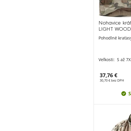
Nohavice krá
LIGHT WOO
Pohodlné kraťasy
Veľkosti:
S až 7X
37,76 €
30,70 € bez DPH
S