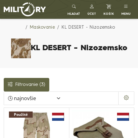
Army shop MILITARY RANGE SK
HĽADAŤ
ÚČET
KOŠÍK
MENU
Maskovanie
KL DESERT - Nizozemsko
KL DESERT - Nizozemsko
Filtrovanie
(3)
Použité