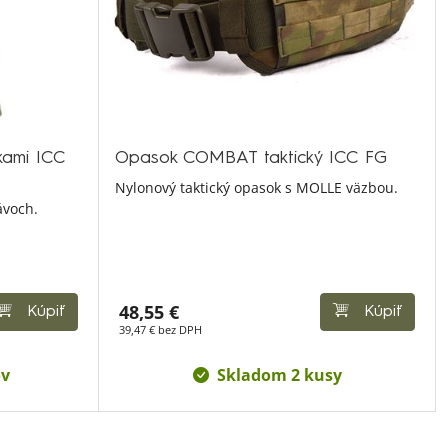
ckami ICC
Opasok COMBAT taktický ICC FG
Nylonový taktický opasok s MOLLE väzbou.
ávoch.
48,55 €
Kúpiť
Kúpiť
39,47 € bez DPH
ov
Skladom 2 kusy