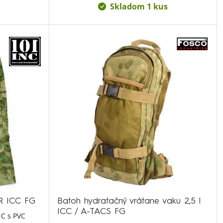
Skladom 1 kus
R ICC FG
Batoh hydratačný vrátane vaku 2,5 l
ICC / A-TACS FG
NC s PVC