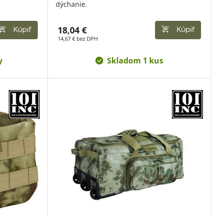
dýchanie.
18,04 €
Kúpiť
Kúpiť
14,67 € bez DPH
y
Skladom 1 kus