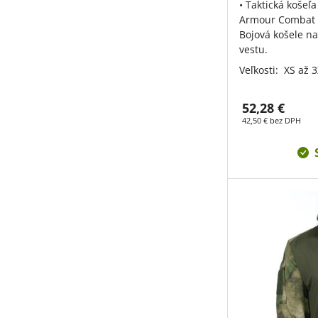
• Taktická koše
Armour Combat S
Bojová košele n
vestu.
Veľkosti:
XS až 
52,28 €
42,50 € bez DPH