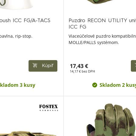
bush ICC FG/A-TACS
Puzdro RECON UTILITY uni
ICC FG
bavlna, rip-stop.
Viaceúčelové puzdro kompatibiln
MOLLE/PALLS systémom.
17,43 €
Kúpiť
14,17 € bez DPH
kladom 3 kusy
Skladom 2 kus