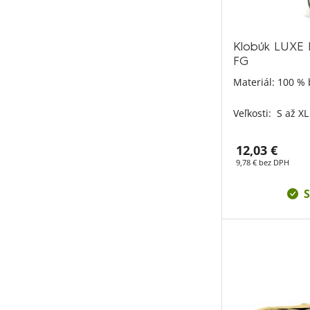
Klobúk LUXE 
FG
Materiál: 100 % 
Veľkosti:
S až XL
12,03 €
9,78 € bez DPH
S