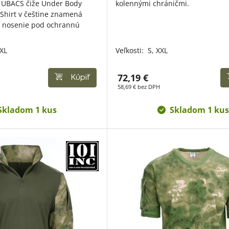
ľa UBACS čiže Under Body
kolennými chráničmi.
hirt v češtine znamená
a nosenie pod ochrannú
3XL
Veľkosti:
S,
XXL
72,19 €
Kúpiť
58,69 € bez DPH
Skladom 1 kus
Skladom 1 kus