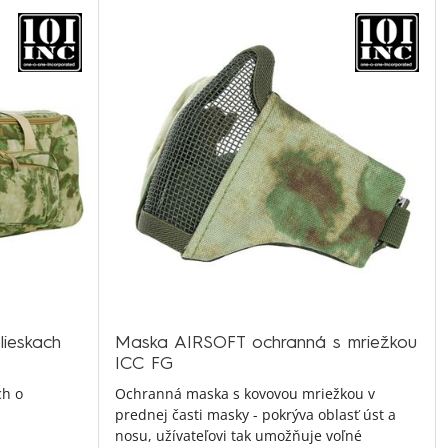
ieskach
Maska AIRSOFT ochranná s mriežkou
ICC FG
ch o
Ochranná maska s kovovou mriežkou v
prednej časti masky - pokrýva oblasť úst a
nosu, užívateľovi tak umožňuje voľné