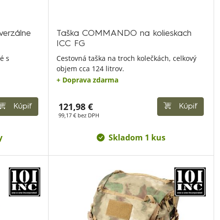
verzálne
Taška COMMANDO na kolieskach
ICC FG
é s
Cestovná taška na troch kolečkách, celkový
objem cca 124 litrov.
+ Doprava zdarma
121,98 €
Kúpiť
Kúpiť
99,17 € bez DPH
y
Skladom 1 kus