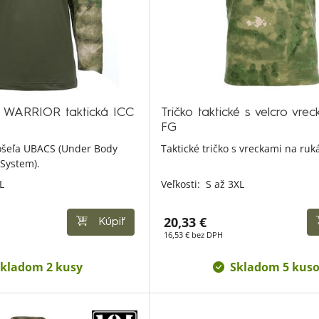
 WARRIOR taktická ICC
Tričko taktické s velcro vre
FG
košeľa UBACS (Under Body
Taktické tričko s vreckami na ruk
System).
L
Veľkosti:
S až 3XL
20,33 €
Kúpiť
16,53 € bez DPH
kladom 2 kusy
Skladom 5 kus