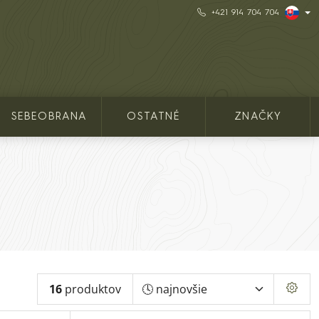
+421 914 704 704
SEBEOBRANA
OSTATNÉ
ZNAČKY
16
produktov