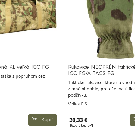
vná KL veľká ICC FG
Rukavice NEOPRÉN taktick
ICC FG/A-TACS FG
 taška s popruhom cez
Taktické rukavice, ktoré sú vhodn
zimné obdobie, pretože majú fle
podšívku.
Veľkosť
S
20,33 €
Kúpiť
16,53 € bez DPH