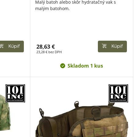
Malý batoh alebo skôr hydratačný vak s
malým batohom.
28,63 €
Kúpiť
Kúpiť
23,28 € bez DPH
Skladom 1 kus