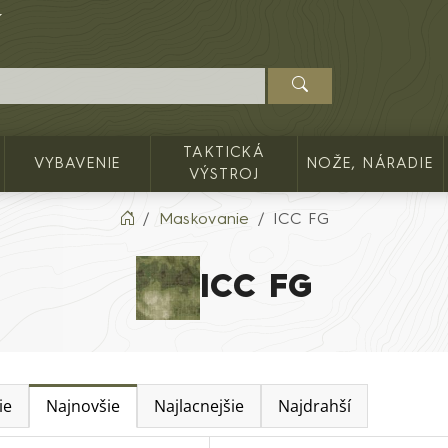
TAKTICKÁ
VYBAVENIE
NOŽE, NÁRADIE
VÝSTROJ
Maskovanie
ICC FG
ICC FG
ie
Najnovšie
Najlacnejšie
Najdrahší