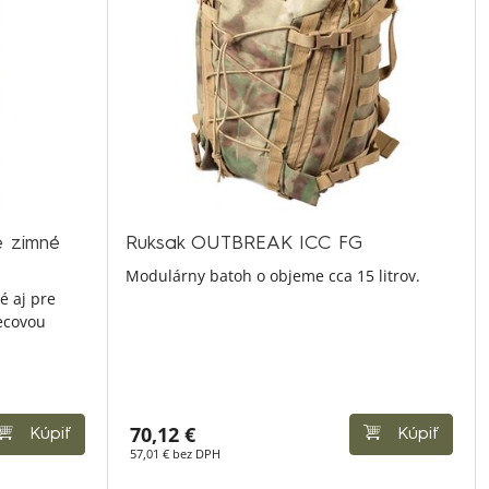
é zimné
Ruksak OUTBREAK ICC FG
Modulárny batoh o objeme cca 15 litrov.
é aj pre
ecovou
70,12 €
Kúpiť
Kúpiť
57,01 € bez DPH