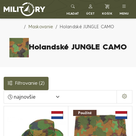
Army shop MILITARY RANGE SK
HĽADAŤ
ÚČET
KOŠÍK
MENU
Maskovanie
Holandské JUNGLE CAMO
Holandské JUNGLE CAMO
Filtrovanie
(2)
Použité