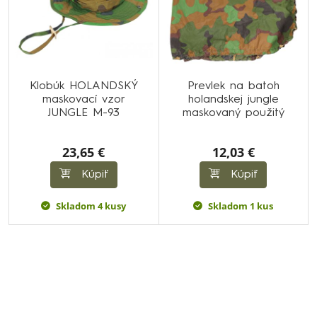
Klobúk HOLANDSKÝ
Prevlek na batoh
maskovací vzor
holandskej jungle
JUNGLE M-93
maskovaný použitý
23,65 €
12,03 €
Kúpiť
Kúpiť
Skladom 4 kusy
Skladom 1 kus