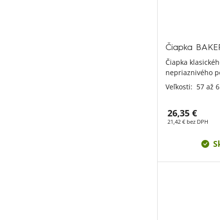
Čiapka BAKE
Čiapka klasickéh
nepriaznivého p
Veľkosti:
57 až 
26,35 €
21,42 € bez DPH
S