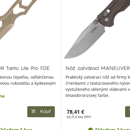
 Tanto Lite Pro FDE
Nôž zatvárací MANEUVER
 pevnou čepeľou, odľahčenou
Praktický zatvárací nôž od firmy
tovou rukoväťou a kydexovým
črienkamii z textúrovaného nylo
vystuženého sklenými vláknami v
tmavobronzovej farbe.
ma
78,41 €
Kúpiť
63,75 € bez DPH