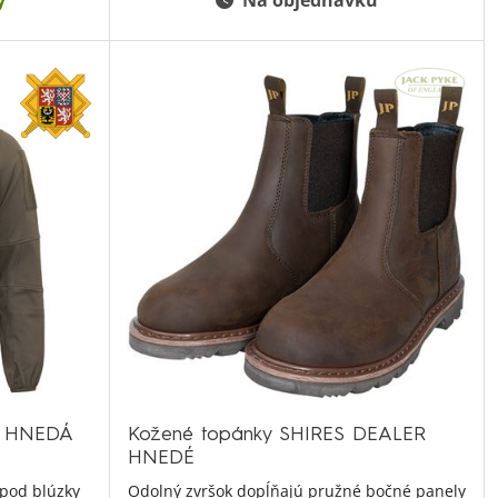
y
Na objednávku
0 HNEDÁ
Kožené topánky SHIRES DEALER
HNEDÉ
 pod blúzky
Odolný zvršok dopĺňajú pružné bočné panely