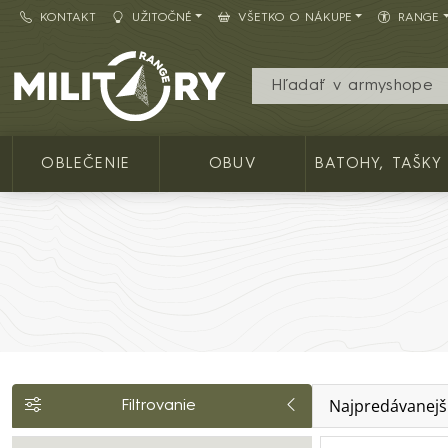
KONTAKT
UŽITOČNÉ
VŠETKO O NÁKUPE
RANGE
Army shop MILITARY RANGE SK
OBLEČENIE
OBUV
BATOHY, TAŠKY
Najpredávanejš
Filtrovanie