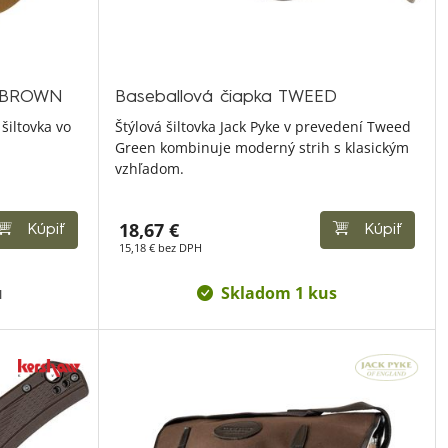
K BROWN
Baseballová čiapka TWEED
šiltovka vo
Štýlová šiltovka Jack Pyke v prevedení Tweed
Green kombinuje moderný strih s klasickým
vzhľadom.
18,67 €
Kúpiť
Kúpiť
15,18 € bez DPH
u
Skladom 1 kus