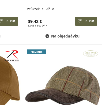
Veľkosti:
XS až 3XL
39,42 €
Kúpiť
Kúpiť
32,05 € bez DPH
u
Na objednávku
Novinka