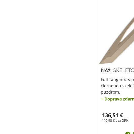
Nôž SKELETOR
Full-tang nôž s
čiernenou skele
puzdrom.
+ Doprava zdar
136,51 €
110,98 € bez DPH