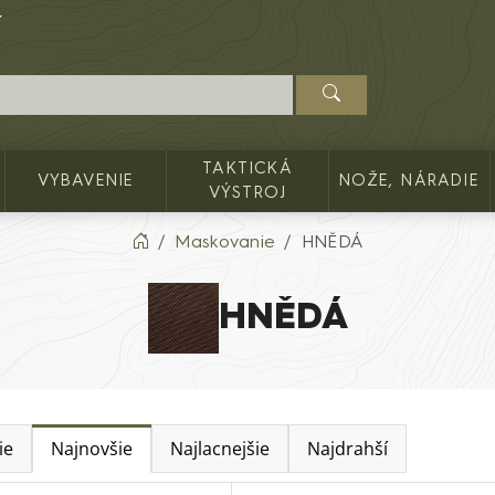
TAKTICKÁ
VYBAVENIE
NOŽE, NÁRADIE
VÝSTROJ
Maskovanie
HNĚDÁ
HNĚDÁ
ie
Najnovšie
Najlacnejšie
Najdrahší