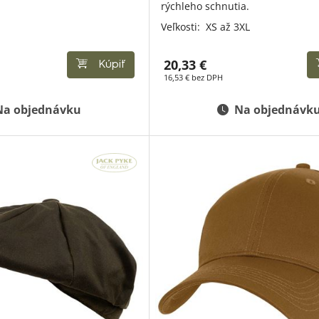
rýchleho schnutia.
Veľkosti:
XS až 3XL
20,33 €
Kúpiť
16,53 € bez DPH
Na objednávku
Na objednávk