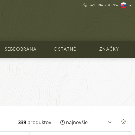
+421 914 704 704
SEBEOBRANA
OSTATNÉ
ZNAČKY
339
produktov