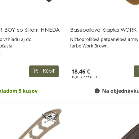
R BOY so šiltom HNEDÁ
Baseballová čiapka WOR
o vzhľadu aj do
Nízkoprofilová päťpanelová army 
očasia.
farbe Work Brown.
61
18,46 €
Kúpiť
15,01 € bez DPH
kladom 5 kusov
Na objednávk