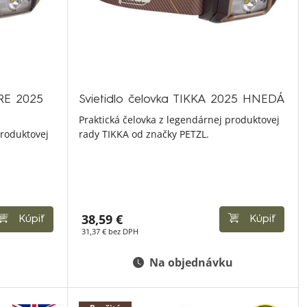
ORE 2025
Svietidlo čelovka TIKKA 2025 HNEDÁ
Praktická čelovka z legendárnej produktovej
produktovej
rady TIKKA od značky PETZL.
38,59 €
Kúpiť
Kúpiť
31,37 € bez DPH
Na objednávku