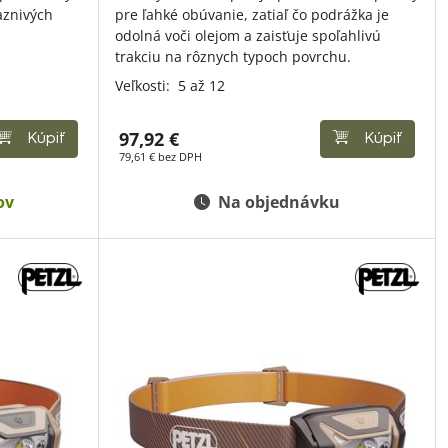
aznivých
pre ľahké obúvanie, zatiaľ čo podrážka je
odolná voči olejom a zaisťuje spoľahlivú
trakciu na rôznych typoch povrchu.
Veľkosti:
5 až 12
97,92 €
Kúpiť
Kúpiť
79,61 € bez DPH
ov
Na objednávku