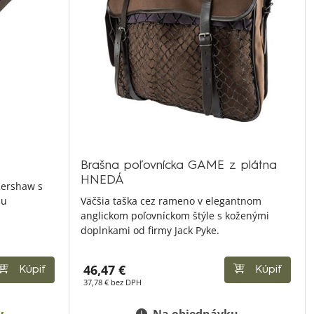
Brašna poľovnícka GAME z plátna
HNEDÁ
 Kershaw s
nu
Väčšia taška cez rameno v elegantnom
anglickom poľovníckom štýle s koženými
doplnkami od firmy Jack Pyke.
46,47 €
Kúpiť
Kúpiť
37,78 € bez DPH