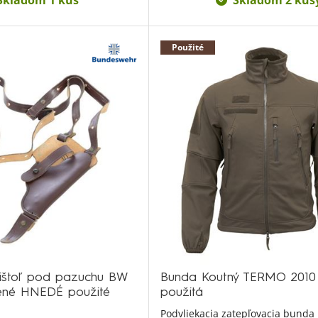
Skladom 1 kus
Skladom 2 kus
Použité
ištoľ pod pazuchu BW
Bunda Koutný TERMO 201
ené HNEDÉ použité
použitá
Podvliekacia zatepľovacia bunda