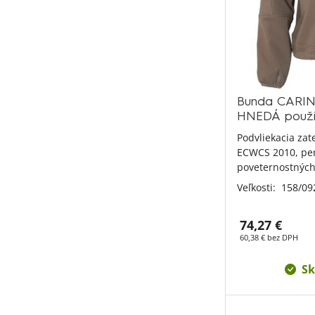
Bunda CARIN
HNEDÁ použi
Podvliekacia za
ECWCS 2010, per
poveternostnýc
Veľkosti:
158/09
74,27 €
60,38 € bez DPH
Sk