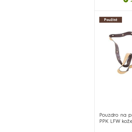
Použité
Pouzdro na p
PPK LFW kož