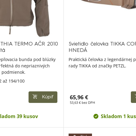
THIA TERMO AČR 2010
Svietidlo čelovka TIKKA C
tá
HNEDÁ
tepľovacia bunda pod blúzky
Praktická čelovka z legendárnej 
fektná do nepriaznivých
rady TIKKA od značky PETZL.
h podmienok.
2 až 194/100
65,96 €
Kúpiť
53,63 € bez DPH
ladom 39 kusov
Skladom 1 kus