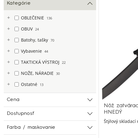
Kategórie
OBLEČENIE
136
OBUV
24
Batohy, tašky
70
Vybavenie
44
TAKTICKÁ VÝSTROJ
22
NOŽE, NÁRADIE
30
Ostatné
13
Cena
Nôž zatvára
HNEDÝ
Dostupnosť
Štýlový skladací
Farba / maskovanie