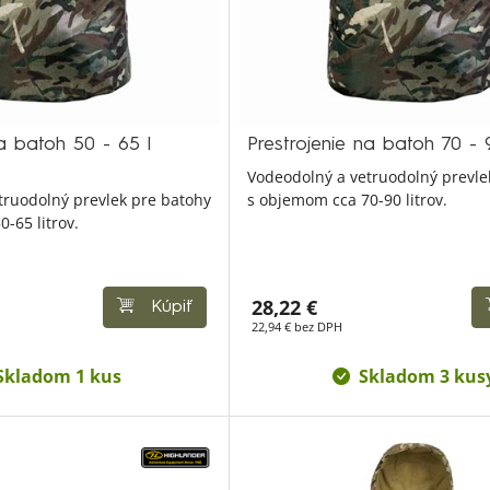
na batoh 50 - 65 l
Prestrojenie na batoh 70 -
Vodeodolný a vetruodolný prevle
truodolný prevlek pre batohy
s objemom cca 70-90 litrov.
-65 litrov.
28,22 €
Kúpiť
22,94 € bez DPH
Skladom 1 kus
Skladom 3 kus