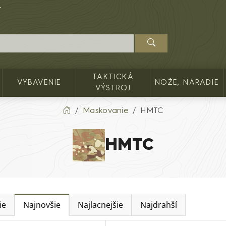
TAKTICKÁ
VYBAVENIE
NOŽE, NÁRADIE
VÝSTROJ
Maskovanie
HMTC
HMTC
ie
Najnovšie
Najlacnejšie
Najdrahší