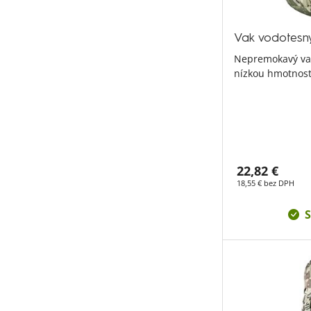
Vak vodotes
Nepremokavý vak
nízkou hmotnosť
22,82 €
18,55 € bez DPH
S