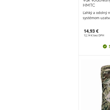
Vak vodotes
HMTC
Ľahký a odolný 
systémom uzatvá
14,93 €
12,14 € bez DPH