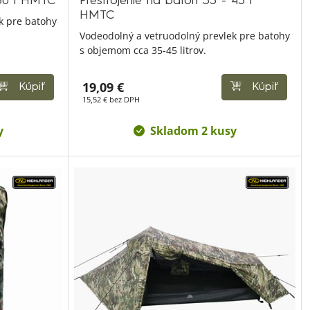
 30 l HMTC
Prestrojenie na batoh 35 - 45 l
HMTC
k pre batohy
Vodeodolný a vetruodolný prevlek pre batohy
s objemom cca 35-45 litrov.
19,09 €
Kúpiť
Kúpiť
15,52 € bez DPH
y
Skladom 2 kusy