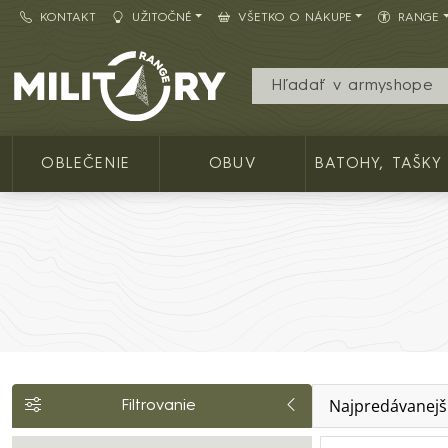
KONTAKT
UŽITOČNÉ
VŠETKO O NÁKUPE
RANGE
Army shop MILITARY RANGE SK
OBLEČENIE
OBUV
BATOHY, TAŠKY
Najpredávanejš
Filtrovanie