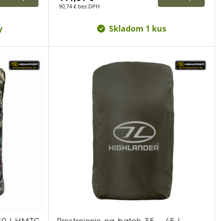
90,74 € bez DPH
y
Skladom 1 kus