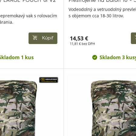
ný LARGE POUCH 8l V2
Prestrojenie na batoh 18 -
Vodeodolný a vetruodolný prevle
nepremokavý vak s rolovacím
s objemom cca 18-30 litrov.
rania.
14,53 €
Kúpiť
11,81 € bez DPH
Skladom 1 kus
Skladom 3 kus