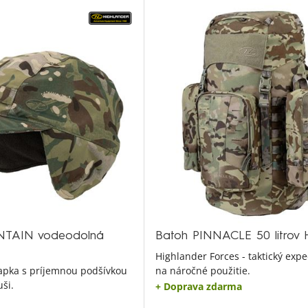
TAIN vodeodolná
Batoh PINNACLE 50 litrov
Highlander Forces - taktický exp
iapka s príjemnou podšívkou
na náročné použitie.
uši.
+ Doprava zdarma