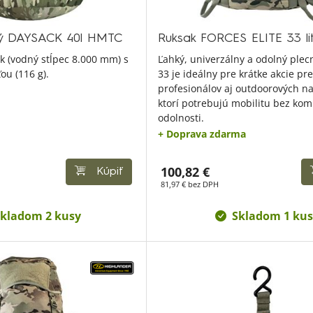
ný DAYSACK 40l HMTC
Ruksak FORCES ELITE 33 l
 (vodný stĺpec 8.000 mm) s
Ľahký, univerzálny a odolný plec
ou (116 g).
33 je ideálny pre krátke akcie pre
profesionálov aj outdoorových n
ktorí potrebujú mobilitu bez ko
odolnosti.
+ Doprava zdarma
100,82 €
Kúpiť
81,97 € bez DPH
kladom 2 kusy
Skladom 1 kus