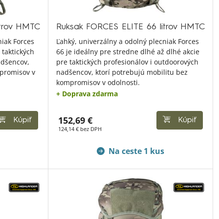
itrov HMTC
Ruksak FORCES ELITE 66 litrov HMTC
niak Forces
Ľahký, univerzálny a odolný plecniak Forces
 taktických
66 je ideálny pre stredne dlhé až dlhé akcie
adšencov,
pre taktických profesionálov i outdoorových
mpromisov v
nadšencov, ktorí potrebujú mobilitu bez
kompromisov v odolnosti.
+ Doprava zdarma
152,69 €
Kúpiť
Kúpiť
124,14 € bez DPH
Na ceste 1 kus