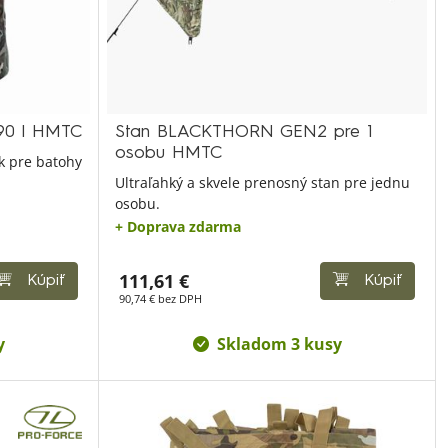
 90 l HMTC
Stan BLACKTHORN GEN2 pre 1
osobu HMTC
k pre batohy
Ultraľahký a skvele prenosný stan pre jednu
osobu.
+ Doprava zdarma
111,61 €
Kúpiť
Kúpiť
90,74 € bez DPH
y
Skladom 3 kusy