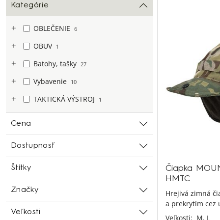
Kategórie
OBLEČENIE
6
OBUV
1
Batohy, tašky
27
Vybavenie
10
TAKTICKÁ VÝSTROJ
1
Cena
Dostupnosť
Štítky
Čiapka MOUN
HMTC
Značky
Hrejivá zimná č
a prekrytím cez 
Veľkosti
Veľkosti:
M,
L