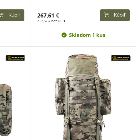
267,61 €
Kúpiť
Kúpiť
217,57 € bez DPH
Skladom 1 kus