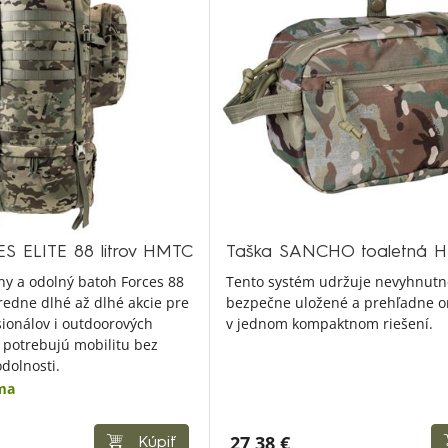
S ELITE 88 litrov HMTC
Taška SANCHO toaletná 
ny a odolný batoh Forces 88
Tento systém udržuje nevyhnutn
tredne dlhé až dlhé akcie pre
bezpečne uložené a prehľadne o
sionálov i outdoorových
v jednom kompaktnom riešení.
 potrebujú mobilitu bez
dolnosti.
ma
27,38 €
Kúpiť