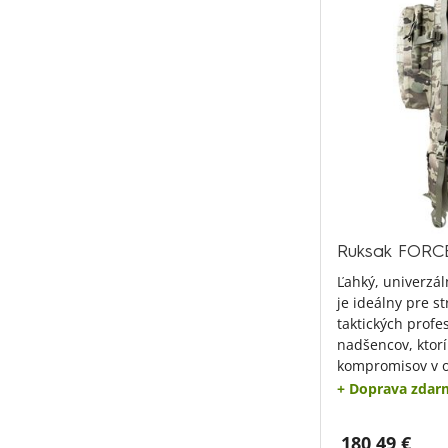
Ruksak FORCE
Ľahký, univerzál
je ideálny pre s
taktických profe
nadšencov, ktorí
kompromisov v o
+ Doprava zdar
180,49 €