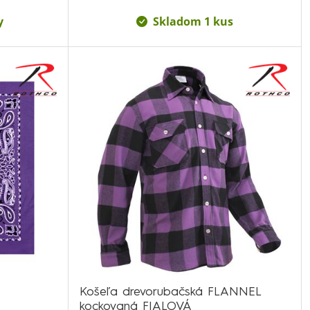
y
Skladom 1 kus
Košeľa drevorubačská FLANNEL
kockovaná FIALOVÁ