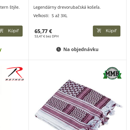
tern štýle.
Legendárny drevorubačská košeľa.
Veľkosti:
S až 3XL
65,77 €
Kúpiť
Kúpiť
53,47 € bez DPH
y
Na objednávku