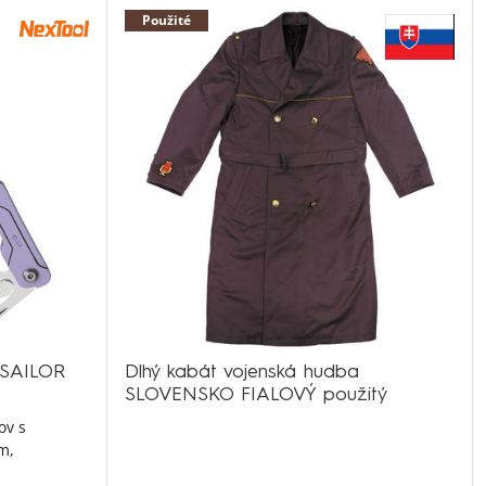
Použité
O SAILOR
Dlhý kabát vojenská hudba
SLOVENSKO FIALOVÝ použitý
ov s
m,