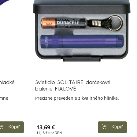
hladké
Svietidlo SOLITAIRE darčekové
balenie FIALOVÉ
émne
Precízne prevedenie z kvalitného hliníka.
13,69 €
Kúpiť
Kúpiť
11,13 € bez DPH