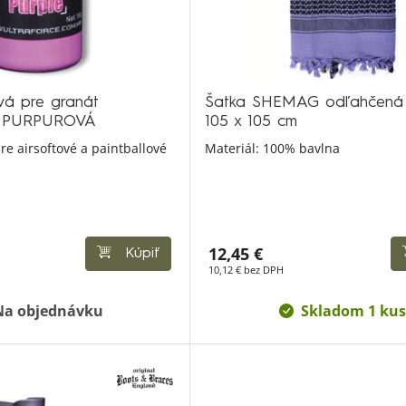
vá pre granát
Šatka SHEMAG odľahčená
 PURPUROVÁ
105 x 105 cm
re airsoftové a paintballové
Materiál: 100% bavlna
12,45 €
Kúpiť
10,12 € bez DPH
Na objednávku
Skladom 1 kus