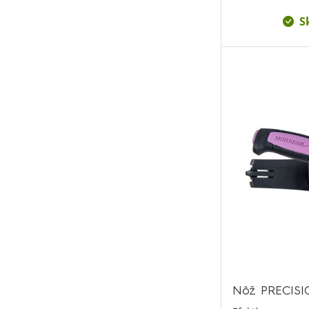
S
Nôž PRECISIO