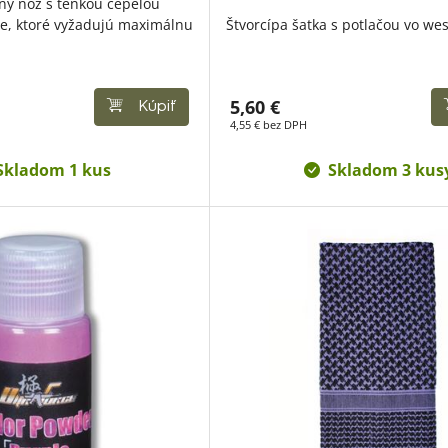
vný nôž s tenkou čepeľou
e, ktoré vyžadujú maximálnu
Štvorcípa šatka s potlačou vo wes
5,60 €
Kúpiť
4,55 € bez DPH
Skladom 1 kus
Skladom 3 kus