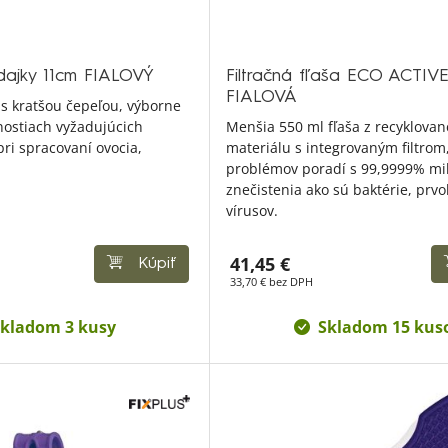
ajky 11cm FIALOVÝ
Filtračná fľaša ECO ACTIVE
FIALOVÁ
s kratšou čepeľou, výborne
nnostiach vyžadujúcich
Menšia 550 ml fľaša z recyklova
pri spracovaní ovocia,
materiálu s integrovaným filtrom,
problémov poradí s 99,9999% mi
znečistenia ako sú baktérie, prvo
vírusov.
41,45 €
Kúpiť
33,70 € bez DPH
kladom 3 kusy
Skladom 15 kus