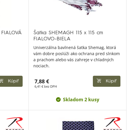
 FIALOVÁ
Šatka SHEMAGH 115 x 115 cm
FIALOVO-BIELA
Univerzálna bavlnená šatka Shemag, ktorá
vám dobre poslúži ako ochrana pred slnkom
a prachom alebo vás zahreje v chladných
nociach.
7,88 €
Kúpiť
Kúpiť
6,41 € bez DPH
Skladom 2 kusy