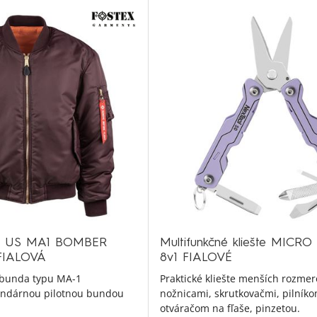
da US MA1 BOMBER
Multifunkčné kliešte MICR
IALOVÁ
8v1 FIALOVÉ
á bunda typu MA-1
Praktické kliešte menších rozmer
endárnou pilotnou bundou
nožnicami, skrutkovačmi, pilníko
otváračom na fľaše, pinzetou.