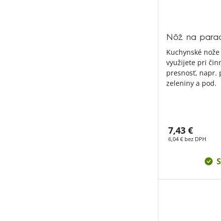
Nôž na parad
Kuchynské nože 
využijete pri či
presnosť, napr. 
zeleniny a pod.
7,43 €
6,04 € bez DPH
S