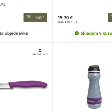
 3XL
19,70 €
Kúpiť
16,02 € bez DPH
Na objednávku
Skladom 9 kus