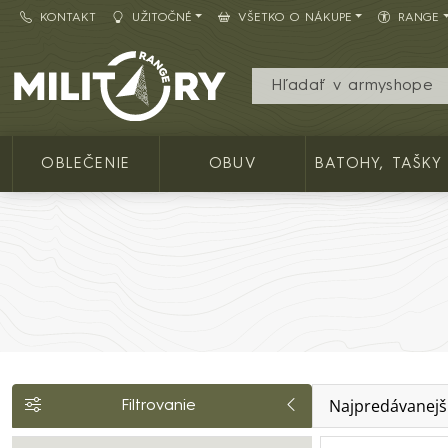
KONTAKT
UŽITOČNÉ
VŠETKO O NÁKUPE
RANGE
Army shop MILITARY RANGE SK
OBLEČENIE
OBUV
BATOHY, TAŠKY
Najpredávanejš
Filtrovanie