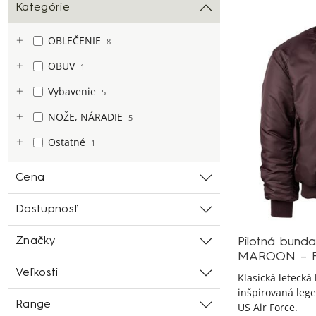
Kategórie
OBLEČENIE
8
OBUV
1
Vybavenie
5
NOŽE, NÁRADIE
5
Ostatné
1
Cena
Dostupnosť
Značky
Pilotná bun
MAROON – F
Veľkosti
Klasická leteck
inšpirovaná leg
Range
US Air Force.