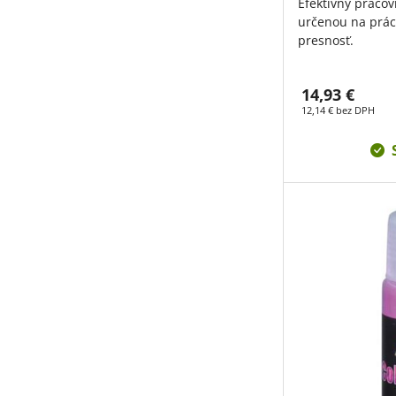
Efektívny praco
určenou na prác
presnosť.
14,93 €
12,14 € bez DPH