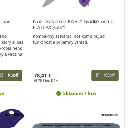
 55cl
Nôž zatvárací KARLY hladké ostrie
FIALOVO/SIVÝ
ného
Kompaktný zatvárací nôž kombinujúci
 ktorý si bez
funkčnosť a príjemný vzhľad.
krobiálneho
ky a väčšina
78,41 €
Kúpiť
Kúpiť
63,75 € bez DPH
ov
Skladom 1 kus