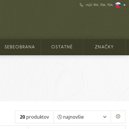
+421 914 704 704
SEBEOBRANA
OSTATNÉ
ZNAČKY
20
produktov