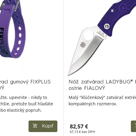
vací gumový FIXPLUS
Nôž zatvárací LADYBUG® 
VÝ
ostrie FIALOVÝ
žte, upevnite - nikdy to
Malý "kľúčenkový" zatvárač extr
hšie, pretože buď hľadáte
kompaktných rozmerov.
bo elastický popruh.
82,57 €
Kúpiť
67,13 € bez DPH