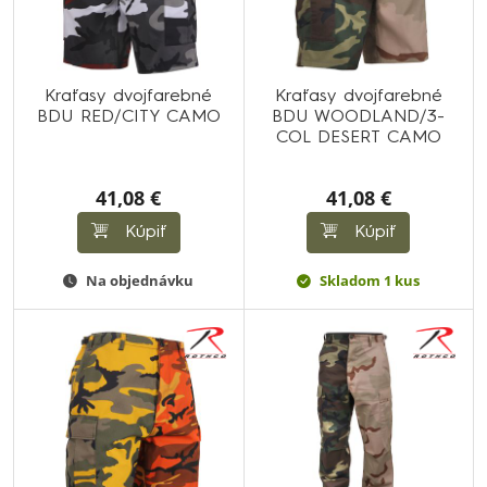
Kraťasy dvojfarebné
Kraťasy dvojfarebné
BDU RED/CITY CAMO
BDU WOODLAND/3-
COL DESERT CAMO
41,08 €
41,08 €
Kúpiť
Kúpiť
Na objednávku
Skladom 1 kus