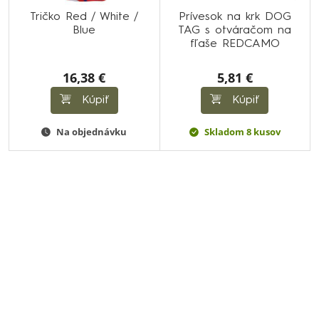
Tričko Red / White /
Prívesok na krk DOG
Blue
TAG s otváračom na
fľaše REDCAMO
16,38 €
5,81 €
Kúpiť
Kúpiť
Na objednávku
Skladom 8 kusov