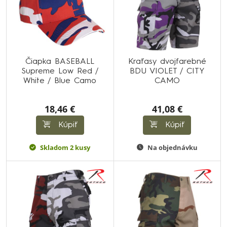
Čiapka BASEBALL
Kraťasy dvojfarebné
Supreme Low Red /
BDU VIOLET / CITY
White / Blue Camo
CAMO
18,46 €
41,08 €
Kúpiť
Kúpiť
Skladom 2 kusy
Na objednávku