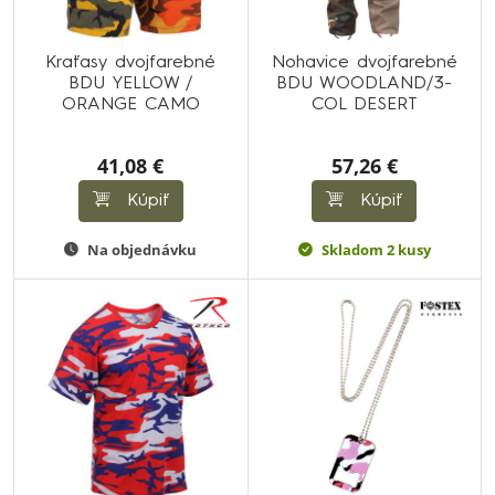
Kraťasy dvojfarebné
Nohavice dvojfarebné
BDU YELLOW /
BDU WOODLAND/3-
ORANGE CAMO
COL DESERT
41,08 €
57,26 €
Kúpiť
Kúpiť
Na objednávku
Skladom 2 kusy