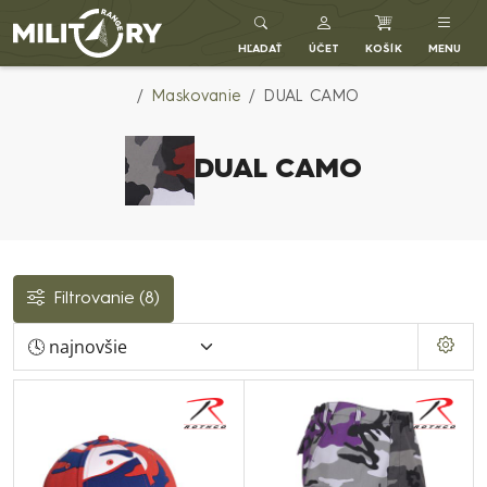
Army shop MILITARY RANGE SK
HĽADAŤ
ÚČET
KOŠÍK
MENU
Maskovanie
DUAL CAMO
DUAL CAMO
Filtrovanie
(8)