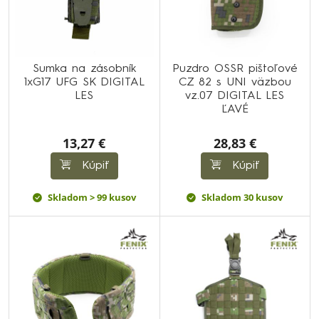
Sumka na zásobník
Puzdro OSSR pištoľové
1xG17 UFG SK DIGITAL
CZ 82 s UNI väzbou
LES
vz.07 DIGITAL LES
ĽAVÉ
13,27 €
28,83 €
Kúpiť
Kúpiť
Skladom > 99 kusov
Skladom 30 kusov