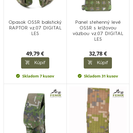
Opasok OSSR balistický
Panel stehenný levé
RAPTOR vz.07 DIGITAL
OSSR s krížovou
LES
väzbou vz.07 DIGITAL
LES
49,79 €
32,78 €
Kúpiť
Kúpiť
Skladom 7 kusov
Skladom 31 kusov