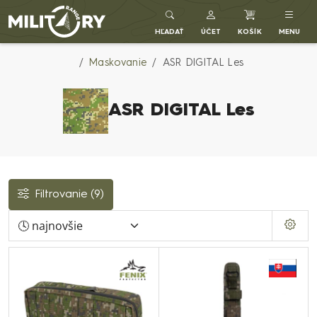
Army shop MILITARY RANGE SK
HĽADAŤ
ÚČET
KOŠÍK
MENU
Maskovanie
ASR DIGITAL Les
ASR DIGITAL Les
Filtrovanie
(9)