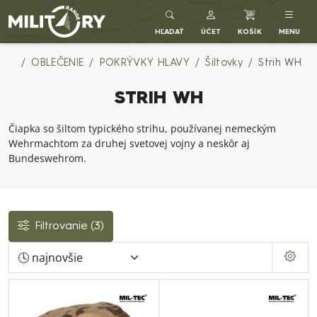
Army shop MILITARY RANGE SK
HĽADAŤ
ÚČET
KOŠÍK
MENU
OBLEČENIE
POKRÝVKY HLAVY
Šiltovky
Strih WH
STRIH WH
Čiapka so šiltom typického strihu, používanej nemeckým
Wehrmachtom za druhej svetovej vojny a neskôr aj
Bundeswehrom.
Filtrovanie
(3)