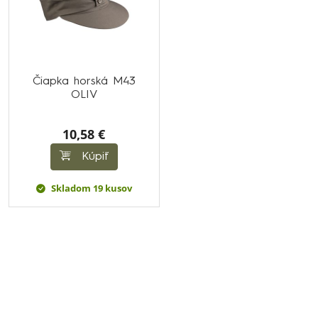
Čiapka horská M43
OLIV
10,58 €
Kúpiť
Skladom 19 kusov