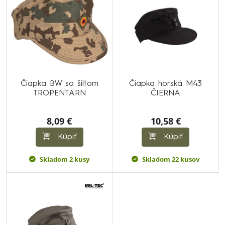
Čiapka BW so šiltom
Čiapka horská M43
TROPENTARN
ČIERNA
8,09 €
10,58 €
Kúpiť
Kúpiť
Skladom 2 kusy
Skladom 22 kusov