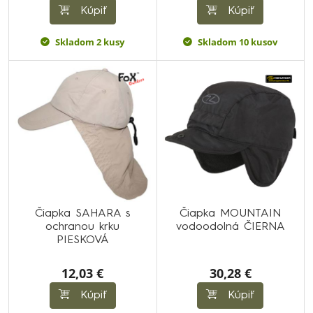
Kúpiť
Kúpiť
Skladom 2 kusy
Skladom 10 kusov
Čiapka SAHARA s
Čiapka MOUNTAIN
ochranou krku
vodoodolná ČIERNA
PIESKOVÁ
12,03 €
30,28 €
Kúpiť
Kúpiť