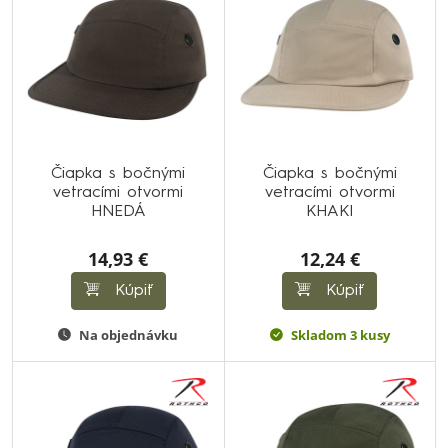
Čiapka s bočnými
Čiapka s bočnými
vetracími otvormi
vetracími otvormi
HNEDÁ
KHAKI
14,93 €
12,24 €
Kúpiť
Kúpiť
Na objednávku
Skladom 3 kusy