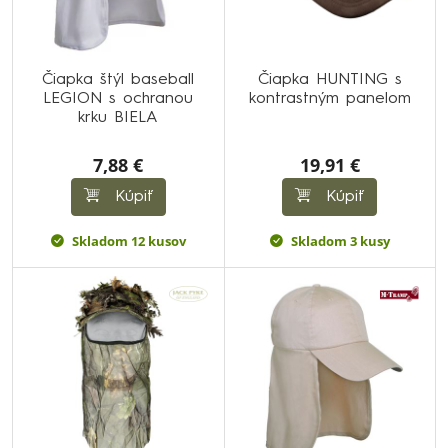
Čiapka štýl baseball
Čiapka HUNTING s
LEGION s ochranou
kontrastným panelom
krku BIELA
7,88 €
19,91 €
Kúpiť
Kúpiť
Skladom 12 kusov
Skladom 3 kusy