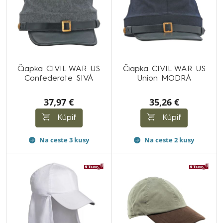
Čiapka CIVIL WAR US
Čiapka CIVIL WAR US
Confederate SIVÁ
Union MODRÁ
37,97 €
35,26 €
Kúpiť
Kúpiť
Na ceste 3 kusy
Na ceste 2 kusy