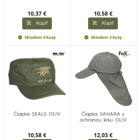
10,37 €
10,58 €
Kúpiť
Kúpiť
Skladom 4 kusy
Skladom 2 kusy
Čiapka SEALS OLIV
Čiapka SAHARA s
ochranou krku OLIV
10,58 €
12,03 €