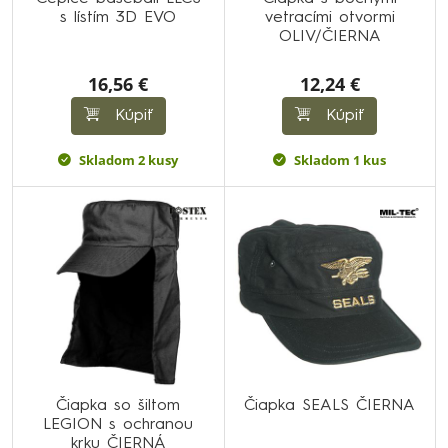
s lístím 3D EVO
vetracími otvormi
OLIV/ČIERNA
16,56 €
12,24 €
Kúpiť
Kúpiť
Skladom 2 kusy
Skladom 1 kus
Čiapka so šiltom
Čiapka SEALS ČIERNA
LEGION s ochranou
krku ČIERNÁ