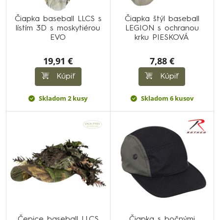
Čiapka baseball LLCS s
Čiapka štýl baseball
lístím 3D s moskytiérou
LEGION s ochranou
EVO
krku PIESKOVÁ
19,91 €
7,88 €
Kúpiť
Kúpiť
Skladom 2 kusy
Skladom 6 kusov
Čepice baseball LLCS
Čiapka s bočnými