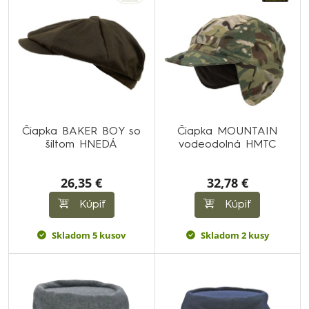
Čiapka BAKER BOY so
Čiapka MOUNTAIN
šiltom HNEDÁ
vodeodolná HMTC
26,35 €
32,78 €
Kúpiť
Kúpiť
Skladom 5 kusov
Skladom 2 kusy