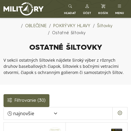
Army shop MILITARY RANGE SK
HĽADAŤ
ÚČET
KOŠÍK
MENU
OBLEČENIE
POKRÝVKY HLAVY
Šiltovky
Ostatné šiltovky
OSTATNÉ ŠILTOVKY
V sekcii ostatných šiltoviek nájdete široký výber z rôznych
druhov baseballových čiapok, šiltoviek s bočnými vetracími
otvormi, čiapok s ochranným golierom či samostatných šiltov.
Filtrovanie
(30)