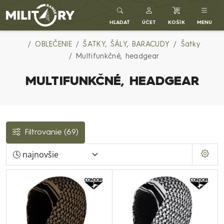
Army shop MILITARY RANGE SK
HĽADAŤ
ÚČET
KOŠÍK
MENU
OBLEČENIE
ŠATKY, ŠÁLY, BARACUDY
Šatky
Multifunkčné, headgear
MULTIFUNKČNÉ, HEADGEAR
Filtrovanie
(69)