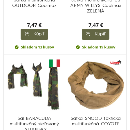
Šatka multifunkčná
Šatka multifunkčná US
OUTDOOR Coolmax
ARMY WILLYS Coolmax
ZELENÁ
7,47 €
7,47 €
Kúpiť
Kúpiť
Skladom 13 kusov
Skladom 19 kusov
Šál BARACUDA
Šatka SNOOD taktická
multifunkčný sieťovaný
multifunkčná COYOTE
TALIANSKY