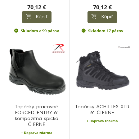
70,12 €
70,12 €
Kúpiť
Kúpiť
Skladom > 99 párov
Skladom 17 párov
Topánky pracovné
Topánky ACHILLES XTR
FORCED ENTRY 6''
6" ČIERNE
kompozitná špička
+ Doprava zdarma
ČIERNE
+ Doprava zdarma