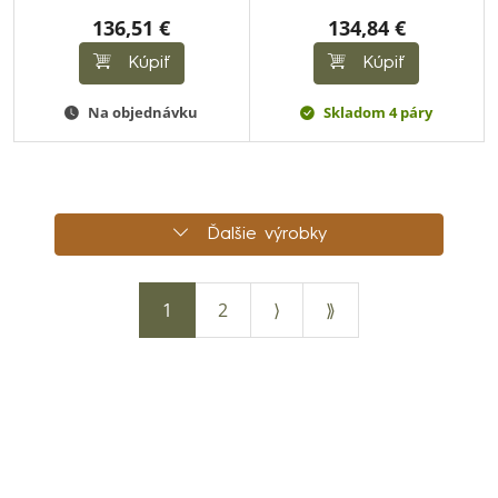
136,51 €
134,84 €
Kúpiť
Kúpiť
Na objednávku
Skladom 4 páry
Ďalšie výrobky
1
2
⟩
⟫