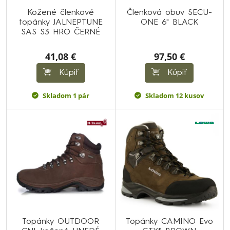
Kožené členkové
Členková obuv SECU-
topánky JALNEPTUNE
ONE 6" BLACK
SAS S3 HRO ČERNÉ
41,08 €
97,50 €
Kúpiť
Kúpiť
Skladom 1 pár
Skladom 12 kusov
Topánky OUTDOOR
Topánky CAMINO Evo