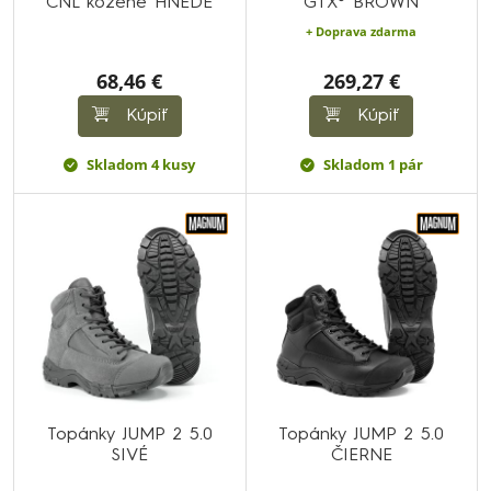
CNL kožené HNEDÉ
GTX® BROWN
+ Doprava zdarma
68,46 €
269,27 €
Kúpiť
Kúpiť
Skladom 4 kusy
Skladom 1 pár
Topánky JUMP 2 5.0
Topánky JUMP 2 5.0
SIVÉ
ČIERNE