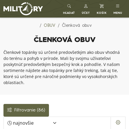
Army shop MILITARY RANGE SK
HĽADAŤ
ÚČET
KOŠÍK
MENU
OBUV
Členková obuv
ČLENKOVÁ OBUV
Členkové topánky sú určené predovšetkým ako obuv vhodná
do terénu a pohyb v prírode. Mali by svojmu užívateľovi
poskytnúť predovšetkým bezpečný krok a pohodlie. V našom
sortimente nájdete ako topánky pre ľahký treking, tak aj tie,
ktoré sú určené pre náročné podmienky vo vysokohorských
oblastiach.
Filtrovanie
(86)