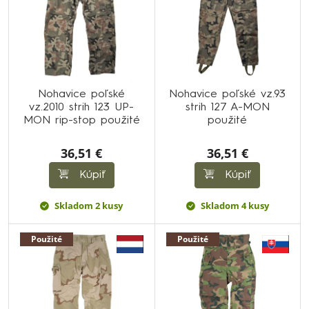
Nohavice poľské
Nohavice poľské vz.93
vz.2010 strih 123 UP-
strih 127 A-MON
MON rip-stop použité
použité
36,51 €
36,51 €
Kúpiť
Kúpiť
Skladom 2 kusy
Skladom 4 kusy
Použité
Použité