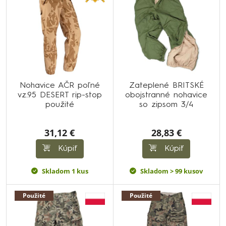
Nohavice AČR poľné
Zateplené BRITSKÉ
vz.95 DESERT rip-stop
obojstranné nohavice
použité
so zipsom 3/4
31,12 €
28,83 €
Kúpiť
Kúpiť
Skladom 1 kus
Skladom > 99 kusov
Použité
Použité