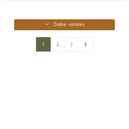
Ďalšie výrobky
1
2
⟩
⟫