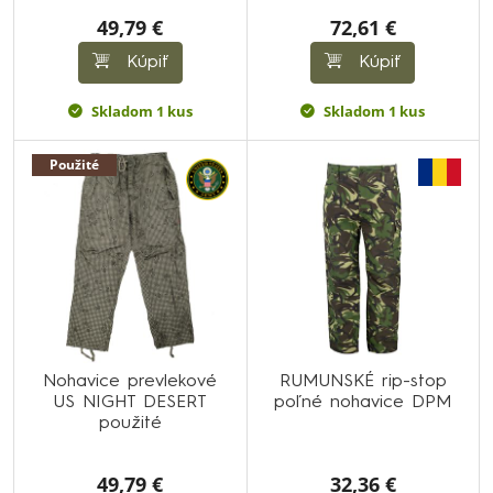
49,79 €
72,61 €
Kúpiť
Kúpiť
Skladom 1 kus
Skladom 1 kus
Použité
Nohavice prevlekové
RUMUNSKÉ rip-stop
US NIGHT DESERT
poľné nohavice DPM
použité
49,79 €
32,36 €