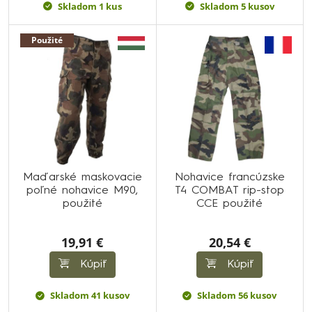
Skladom 1 kus
Skladom 5 kusov
Použité
Maďarské maskovacie
Nohavice francúzske
poľné nohavice M90,
T4 COMBAT rip-stop
použité
CCE použité
19,91 €
20,54 €
Kúpiť
Kúpiť
Skladom 41 kusov
Skladom 56 kusov