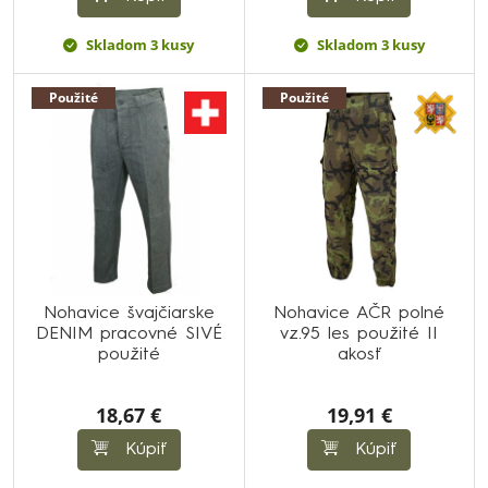
Skladom 3 kusy
Skladom 3 kusy
Použité
Použité
Nohavice švajčiarske
Nohavice AČR polné
DENIM pracovné SIVÉ
vz.95 les použité II
použité
akosť
18,67 €
19,91 €
Kúpiť
Kúpiť