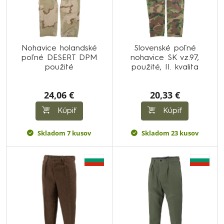
Nohavice holandské
Slovenské poľné
poľné DESERT DPM
nohavice SK vz.97,
použité
použité, II. kvalita
24,06 €
20,33 €
Kúpiť
Kúpiť
Skladom 7 kusov
Skladom 23 kusov