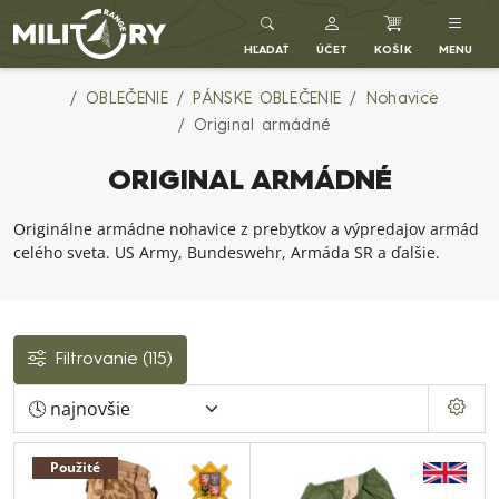
Army shop MILITARY RANGE SK
HĽADAŤ
ÚČET
KOŠÍK
MENU
OBLEČENIE
PÁNSKE OBLEČENIE
Nohavice
Original armádné
ORIGINAL ARMÁDNÉ
Originálne armádne nohavice z prebytkov a výpredajov armád
celého sveta. US Army, Bundeswehr, Armáda SR a ďalšie.
Filtrovanie
(115)
Použité