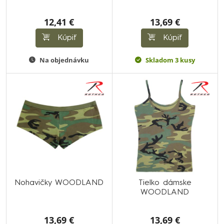
12,41 €
13,69 €
Kúpiť
Kúpiť
Na objednávku
Skladom 3 kusy
Nohavičky WOODLAND
Tielko dámske
WOODLAND
13,69 €
13,69 €