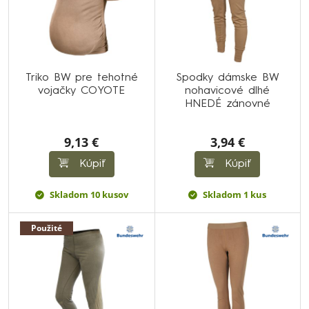
Triko BW pre tehotné
Spodky dámske BW
vojačky COYOTE
nohavicové dlhé
HNEDÉ zánovné
9,13 €
3,94 €
Kúpiť
Kúpiť
Skladom 10 kusov
Skladom 1 kus
Použité