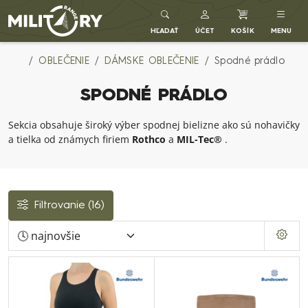
Army shop MILITARY RANGE SK
HĽADAŤ
ÚČET
KOŠÍK
MENU
OBLEČENIE
DÁMSKE OBLEČENIE
Spodné prádlo
SPODNÉ PRÁDLO
Sekcia obsahuje široký výber spodnej bielizne ako sú nohavičky
a tielka od známych firiem
Rothco
a
MIL-Tec®
.
Filtrovanie
(16)