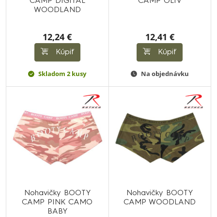
CAMP DIGITAL
CAMP OLIV
WOODLAND
12,24 €
12,41 €
Kúpiť
Kúpiť
Skladom 2 kusy
Na objednávku
Nohavičky BOOTY
Nohavičky BOOTY
CAMP PINK CAMO
CAMP WOODLAND
BABY