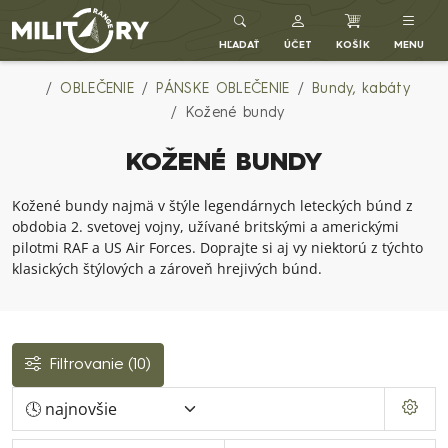
Army shop MILITARY RANGE SK
HĽADAŤ
ÚČET
KOŠÍK
MENU
OBLEČENIE
PÁNSKE OBLEČENIE
Bundy, kabáty
Kožené bundy
KOŽENÉ BUNDY
Kožené bundy najmä v štýle legendárnych leteckých búnd z
obdobia 2. svetovej vojny, užívané britskými a americkými
pilotmi RAF a US Air Forces. Doprajte si aj vy niektorú z týchto
klasických štýlových a zároveň hrejivých búnd.
Filtrovanie
(10)