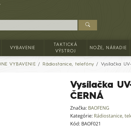
TAKTICKÁ
VYBAVENIE
NOŽE, NÁRADIE
VÝSTROJ
NE VYBAVENIE
Rádiostanice, telefóny
Vysílačka U
Vysílačka U
ČERNÁ
Značka:
BAOFENG
Kategórie:
Rádiostanice, te
Kód:
BAOF021