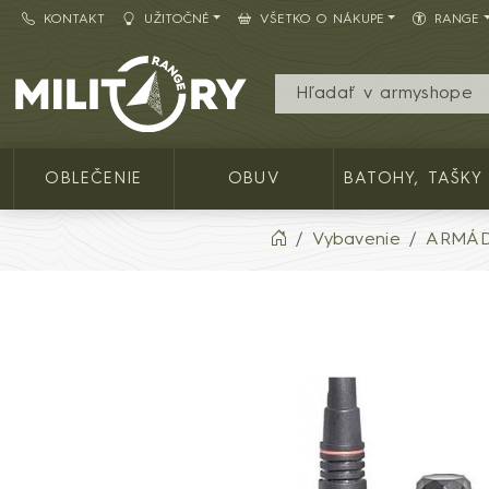
KONTAKT
UŽITOČNÉ
VŠETKO O NÁKUPE
RANGE
Army shop MILITARY RANGE SK
OBLEČENIE
OBUV
BATOHY, TAŠKY
Vybavenie
ARMÁD