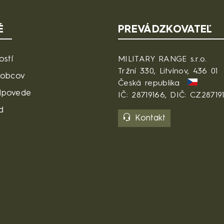
É
PREVÁDZKOVATEĽ
ostí
MILITARY RANGE s.r.o.
Tržní 330, Litvínov, 436 01
robcov
Česká republika
dpovede
IČ: 28719166, DIČ: CZ28719
d
Kontakt