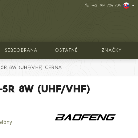
+421 914 704 704
SEBEOBRANA
OSTATNÉ
ZNAČKY
V-5R 8W (UHF/VHF) ČERNÁ
V-5R 8W (UHF/VHF)
lefóny