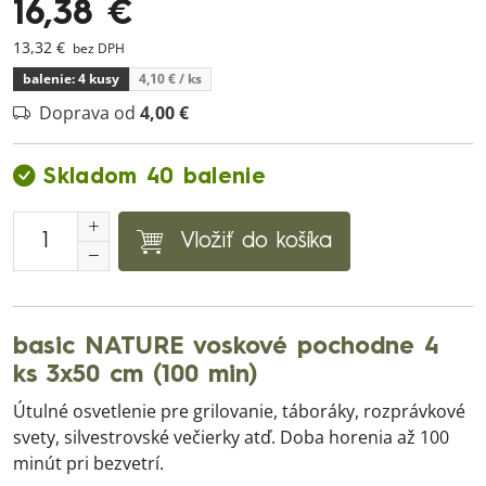
16,38 €
13,32 €
bez DPH
balenie: 4 kusy
4,10 €
/ ks
Doprava od
4,00 €
Skladom 40 balenie
Vložiť do košíka
basic NATURE voskové pochodne 4
ks 3x50 cm (100 min)
Útulné osvetlenie pre grilovanie, táboráky, rozprávkové
svety, silvestrovské večierky atď. Doba horenia až 100
minút pri bezvetrí.