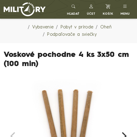
Army shop MILITARY RANGE SK
HĽADAŤ
ÚČET
KOŠÍK
MENU
Vybavenie
Pobyt v prírode
Oheň
Podpaľovače a sviečky
Voskové pochodne 4 ks 3x50 cm
(100 min)