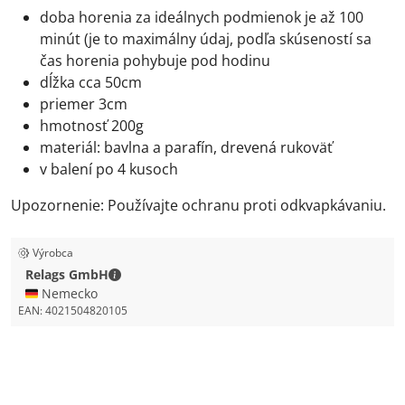
doba horenia za ideálnych podmienok je až 100
minút (je to maximálny údaj, podľa skúseností sa
čas horenia pohybuje pod hodinu
dĺžka cca 50cm
priemer 3cm
hmotnosť 200g
materiál: bavlna a parafín, drevená rukoväť
v balení po 4 kusoch
Upozornenie: Používajte ochranu proti odkvapkávaniu.
Výrobca
Relags GmbH - Kontaktné údaje
Relags GmbH
🇩🇪 Nemecko
EAN:
4021504820105