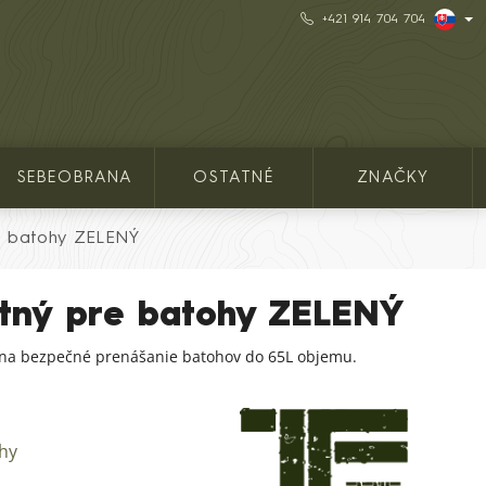
+421 914 704 704
SEBEOBRANA
OSTATNÉ
ZNAČKY
e batohy ZELENÝ
rtný pre batohy ZELENÝ
 na bezpečné prenášanie batohov do 65L objemu.
ohy