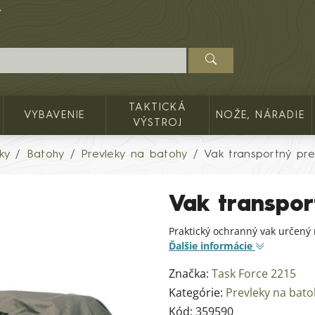
TAKTICKÁ
VYBAVENIE
NOŽE, NÁRADIE
VÝSTROJ
ky
Batohy
Prevleky na batohy
Vak transportný pr
Vak transpo
Praktický ochranný vak určený
Ďalšie informácie
Značka:
Task Force 2215
Kategórie:
Prevleky na bat
Kód:
359590