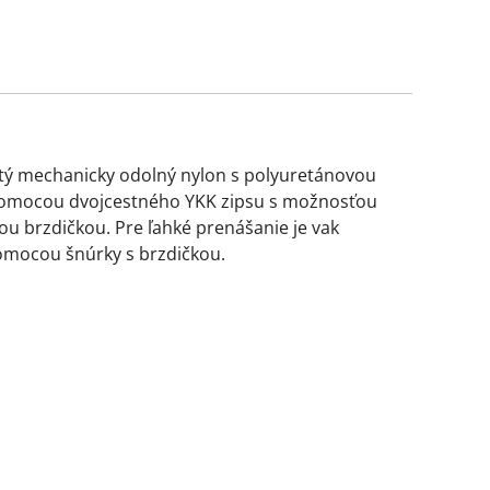
tý mechanicky odolný nylon s polyuretánovou
 pomocou dvojcestného YKK zipsu s možnosťou
u brzdičkou. Pre ľahké prenášanie je vak
omocou šnúrky s brzdičkou.