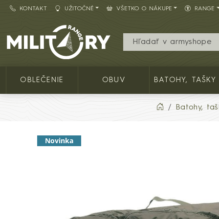
KONTAKT
UŽITOČNÉ
VŠETKO O NÁKUPE
RANGE
Army shop MILITARY RANGE SK
OBLEČENIE
OBUV
BATOHY, TAŠKY
Batohy, taš
Novinka