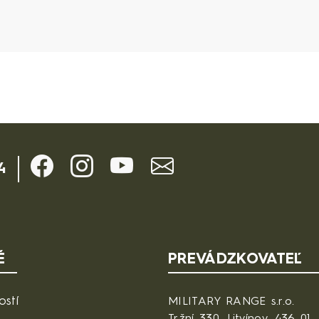
aktné údaje
4
É
PREVÁDZKOVATEĽ
ostí
MILITARY RANGE s.r.o.