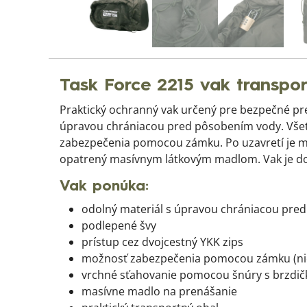
Task Force 2215 vak transpo
Praktický ochranný vak určený pre bezpečné pr
úpravou chrániacou pred pôsobením vody. Všet
zabezpečenia pomocou zámku. Po uzavretí je mo
opatrený masívnym látkovým madlom. Vak je do
Vak ponúka:
odolný materiál s úpravou chrániacou pre
podlepené švy
prístup cez dvojcestný YKK zips
možnosť zabezpečenia pomocou zámku (nie 
vrchné sťahovanie pomocou šnúry s brzdi
masívne madlo na prenášanie