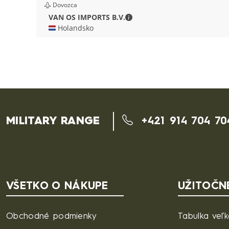
Dovozca
VAN OS IMPORTS B.V. - Kont
VAN OS IMPORTS B.V.
🇳🇱 Holandsko
MILITARY RANGE
+421 914 704 70
VŠETKO O NÁKUPE
UŽITOČN
Obchodné podmienky
Tabulka veľk