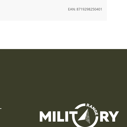
EAN:
8719298250401