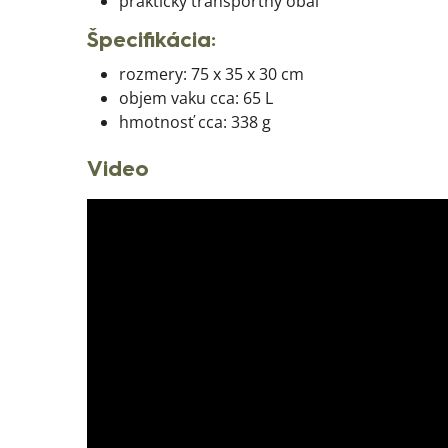
praktický transportný obal
Špecifikácia:
rozmery: 75 x 35 x 30 cm
objem vaku cca: 65 L
hmotnosť cca: 338 g
Video