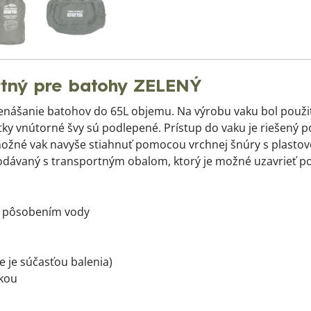
rtný pre batohy ZELENÝ
enášanie batohov do 65L objemu. Na výrobu vaku bol použi
ky vnútorné švy sú podlepené. Prístup do vaku je riešený
žné vak navyše stiahnuť pomocou vrchnej šnúry s plastovo
dávaný s transportným obalom, ktorý je možné uzavrieť p
d pôsobením vody
je súčasťou balenia)
čkou