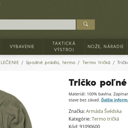
TAKTICKÁ
VYBAVENIE
NOŽE, NÁRADIE
VÝSTROJ
LEČENIE
Spodné prádlo, termo
Termo tričká
Trič
Tričko poľn
Materiál: 100% bavlna. Zapína
stave bez závad.
Ďalšie inform
Značka:
Armáda Švédska
Kategórie:
Termo tričká
Kód:
91090600