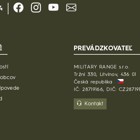
4
É
PREVÁDZKOVATEĽ
ostí
MILITARY RANGE s.r.o.
Tržní 330, Litvínov, 436 01
robcov
Česká republika
dpovede
IČ: 28719166, DIČ: CZ28719
d
Kontakt