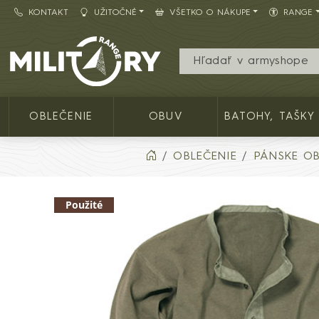
KONTAKT
UŽITOČNÉ
VŠETKO O NÁKUPE
RANGE
Army shop MILITARY RANGE SK
OBLEČENIE
OBUV
BATOHY, TAŠKY
OBLEČENIE
PÁNSKE OB
Použité