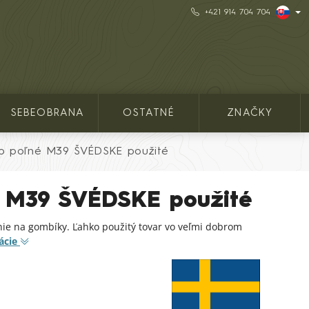
+421 914 704 704
SEBEOBRANA
OSTATNÉ
ZNAČKY
ko poľné M39 ŠVÉDSKE použité
é M39 ŠVÉDSKE použité
nie na gombíky. Ľahko použitý tovar vo veľmi dobrom
ácie