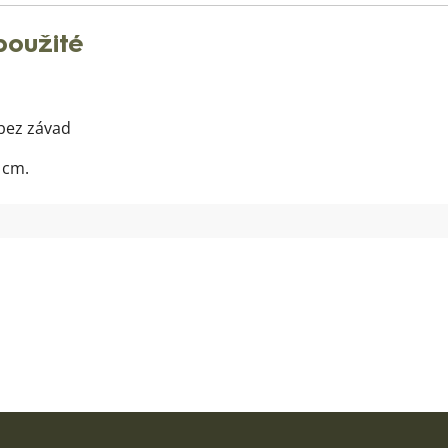
oužité
 bez závad
 cm.