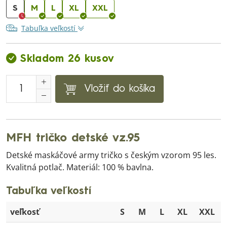
S
M
L
XL
XXL
Tabuľka veľkostí
Skladom 26 kusov
Vložiť do košíka
MFH tričko detské vz.95
Detské maskáčové army tričko s českým vzorom 95 les.
Kvalitná potlač. Materiál: 100 % bavlna.
Tabuľka veľkostí
veľkosť
S
M
L
XL
XXL