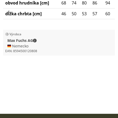
obvod hrudníka [cm]
68
74
80
86
94
dĺžka chrbta [cm]
46
50
53
57
60
Výrobca
Max Fuchs AG - Kontaktné údaje
Max Fuchs AG
🇩🇪 Nemecko
EAN:
8594500120808