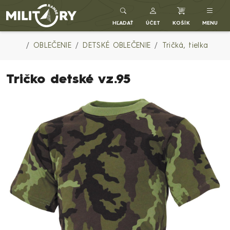
Army shop MILITARY RANGE SK
HĽADAŤ
ÚČET
KOŠÍK
MENU
OBLEČENIE
DETSKÉ OBLEČENIE
Tričká, tielka
Tričko detské vz.95