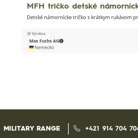
MFH tričko detské námorníc
Detské námornícke tričko s krátkym rukávom p
Výrobca
Max Fuchs AG - Kontaktné údaje
Max Fuchs AG
🇩🇪 Nemecko
MILITARY RANGE
+421 914 704 70