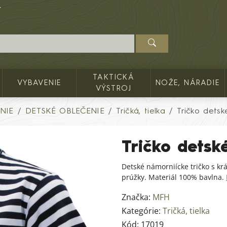
TAKTICKÁ
VYBAVENIE
NOŽE, NÁRADIE
VÝSTROJ
NIE
DETSKÉ OBLEČENIE
Tričká, tielka
Tričko dets
Tričko detsk
Detské námorniícke tričko s 
prúžky. Materiál 100% bavlna.
Značka:
MFH
Kategórie:
Tričká, tielka
Kód:
17019