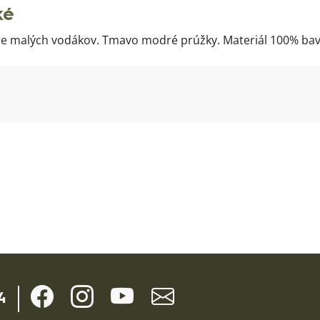
ké
re malých vodákov. Tmavo modré prúžky. Materiál 100% bav
4