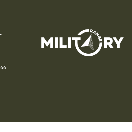
166
CZ
PL
DE
FR
IT
EU