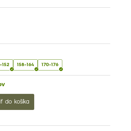
-152
158-164
170-176
ov
iť do košíka