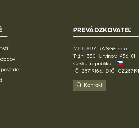
É
PREVÁDZKOVATEĽ
ostí
MILITARY RANGE s.r.o.
Tržní 330, Litvínov, 436 01
robcov
Česká republika
dpovede
IČ: 28719166, DIČ: CZ28719
d
Kontakt