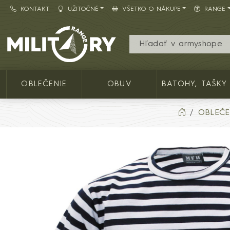
KONTAKT
UŽITOČNÉ
VŠETKO O NÁKUPE
RANGE
Army shop MILITARY RANGE SK
OBLEČENIE
OBUV
BATOHY, TAŠKY
OBLEČE