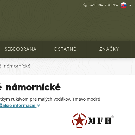
+421 914 704 704
SEBEOBRANA
OSTATNÉ
ZNAČKY
ké námornícké
é námornícké
krátkym rukávom pre malých vodákov. Tmavo modré
Ďalšie informácie