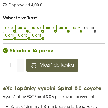
Doprava od
4,00 €
Vyberte veľkosť
UK 5
UK 6
UK 6,5
UK 7
UK 8
UK 9
UK 10
UK 11
UK 12
UK 13
Skladom 14 párov
Vložiť do košíka
eXc topánky vysoké Spiral 8.0 coyote
Vysoká obuv EXC Spiral 8.0 v pieskovom prevedení.
Zvršok 1,6 mm / 1,8 mm brúsená farbená koža v