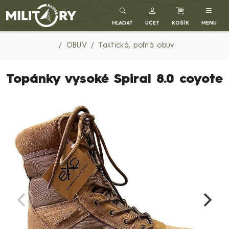
Army shop MILITARY RANGE SK
HĽADAŤ
ÚČET
KOŠÍK
MENU
OBUV
Taktická, poľná obuv
Topánky vysoké Spiral 8.0 coyote