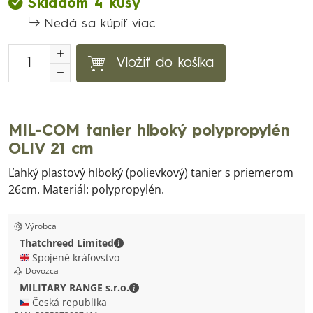
Skladom 4 kusy
Nedá sa kúpiť viac
Vložiť do košíka
MIL-COM tanier hlboký polypropylén
OLIV 21 cm
Ľahký plastový hlboký (polievkový) tanier s priemerom
26cm. Materiál: polypropylén.
Výrobca
Thatchreed Limited - Kontaktné údaje
Thatchreed Limited
🇬🇧 Spojené kráľovstvo
Dovozca
MILITARY RANGE s.r.o. - Kontaktné ú
MILITARY RANGE s.r.o.
🇨🇿 Česká republika