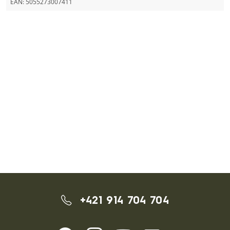
EAN:
5055273007411
+421 914 704 704