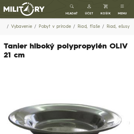
Army shop MILITARY RANGE SK
HĽADAŤ
ÚČET
KOŠÍK
MENU
Vybavenie
Pobyt v prírode
Riad, fľaše
Riad, ešusy
Tanier hlboký polypropylén OLIV
21 cm