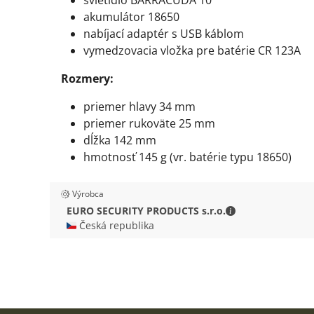
svietidlo BARRACUDA 10
akumulátor 18650
nabíjací adaptér s USB káblom
vymedzovacia vložka pre batérie CR 123A
Rozmery:
priemer hlavy 34 mm
priemer rukoväte 25 mm
dĺžka 142 mm
hmotnosť 145 g (vr. batérie typu 18650)
Výrobca
EURO SECURITY P
EURO SECURITY PRODUCTS s.r.o.
🇨🇿 Česká republika