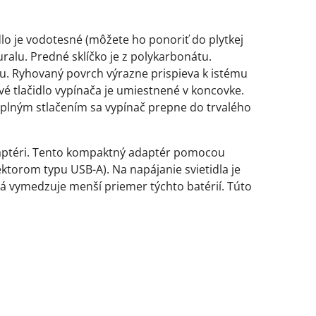
lo je vodotesné (môžete ho ponoriť do plytkej
ralu. Predné sklíčko je z polykarbonátu.
ou. Ryhovaný povrch výrazne prispieva k istému
é tlačidlo vypínača je umiestnené v koncovke.
, úplným stlačením sa vypínač prepne do trvalého
adaptéri. Tento kompaktný adaptér pomocou
ktorom typu USB-A). Na napájanie svietidla je
rá vymedzuje menší priemer týchto batérií. Túto