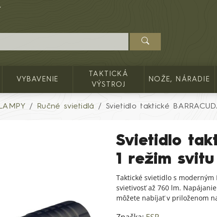
TAKTICKÁ
VYBAVENIE
NOŽE, NÁRADIE
VÝSTROJ
 LAMPY
Ručné svietidlá
Svietidlo taktické BARRACUD
Svietidlo ta
1 režim svit
Taktické svietidlo s moderným
svietivosť až 760 lm. Napájanie
môžete nabíjať v priloženom n