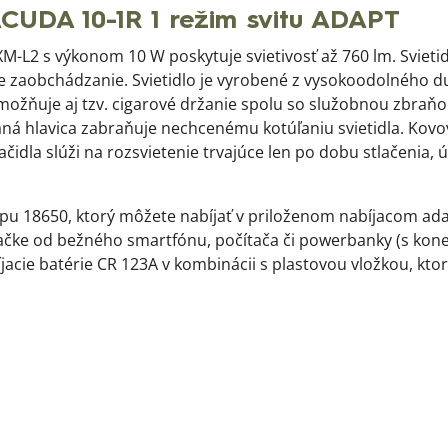
ACUDA 10-1R 1 režim svitu ADAPT
M-L2 s výkonom 10 W poskytuje svietivosť až 760 lm. Svietid
šie zaobchádzanie. Svietidlo je vyrobené z vysokoodolného du
možňuje aj tzv. cigarové držanie spolu so služobnou zbraň
á hlavica zabraňuje nechcenému kotúľaniu svietidla. Kovov
lačidla slúži na rozsvietenie trvajúce len po dobu stlačenia
 typu 18650, ktorý môžete nabíjať v priloženom nabíjacom 
jačke od bežného smartfónu, počítača či powerbanky (s kone
jacie batérie CR 123A v kombinácii s plastovou vložkou, kto