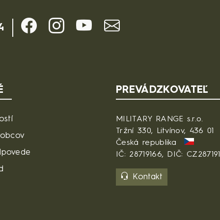
4
É
PREVÁDZKOVATEĽ
ostí
MILITARY RANGE s.r.o.
Tržní 330, Litvínov, 436 01
robcov
Česká republika
dpovede
IČ: 28719166, DIČ: CZ28719
d
Kontakt