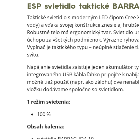
ESP svietidlo taktické BARR
Taktické svietidlo s moderným LED čipom Cree X
vody) a vďaka svojej konštrukcii znesie aj hrub
Robustné telo má ergonomický tvar. Svietidlo u
úchopu za všetkých podmienok. Výrazne ryhovan
Vypínač je taktického typu – neúplné stlačenie t
svitu.
Napájanie svietidla zaisťuje jeden akumulátor
integrovaného USB kábla ľahko pripojíte k nabí
možné tiež použiť (napr. ako zálohu) dve nenabí
vložku dodávame spoločne so svietidlom.
1 režim svietenia:
100 %
Obsah balenia: