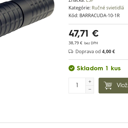
Značka:
ESP
Kategórie:
Ručné svietidlá
Kód:
BARRACUDA-10-1R
47,71 €
38,79 €
bez DPH
Doprava od
4,00 €
Skladom 1 kus
Vlož