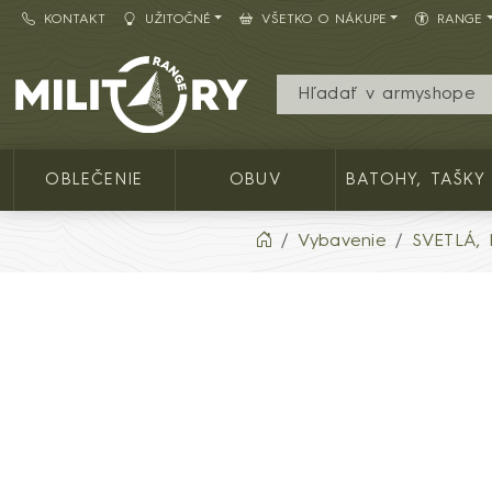
KONTAKT
UŽITOČNÉ
VŠETKO O NÁKUPE
RANGE
Army shop MILITARY RANGE SK
OBLEČENIE
OBUV
BATOHY, TAŠKY
Vybavenie
SVETLÁ,