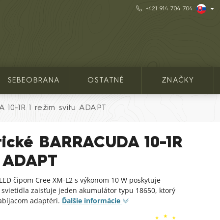
+421 914 704 704
SEBEOBRANA
OSTATNÉ
ZNAČKY
A 10-1R 1 režim svitu ADAPT
ktické BARRACUDA 10-1R
u ADAPT
 LED čipom Cree XM-L2 s výkonom 10 W poskytuje
 svietidla zaisťuje jeden akumulátor typu 18650, ktorý
abíjacom adaptéri.
Ďalšie informácie