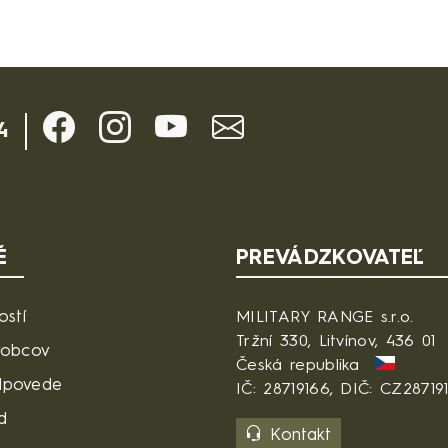
4
É
PREVÁDZKOVATEĽ
ostí
MILITARY RANGE s.r.o.
Tržní 330, Litvínov, 436 01
robcov
Česká republika
dpovede
IČ: 28719166, DIČ: CZ28719
d
Kontakt