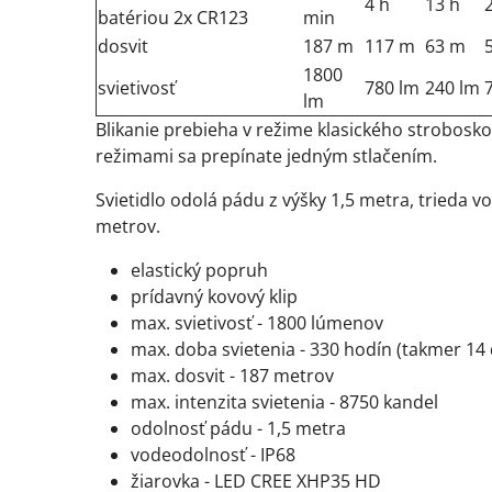
4 h
13 h
batériou 2x CR123
min
dosvit
187 m
117 m
63 m
1800
svietivosť
780 lm
240 lm
lm
Blikanie prebieha v režime klasického stroboskop
režimami sa prepínate jedným stlačením.
Svietidlo odolá pádu z výšky 1,5 metra, trieda 
metrov.
elastický popruh
prídavný kovový klip
max. svietivosť - 1800 lúmenov
max. doba svietenia - 330 hodín (takmer 14 
max. dosvit - 187 metrov
max. intenzita svietenia - 8750 kandel
odolnosť pádu - 1,5 metra
vodeodolnosť - IP68
žiarovka - LED CREE XHP35 HD