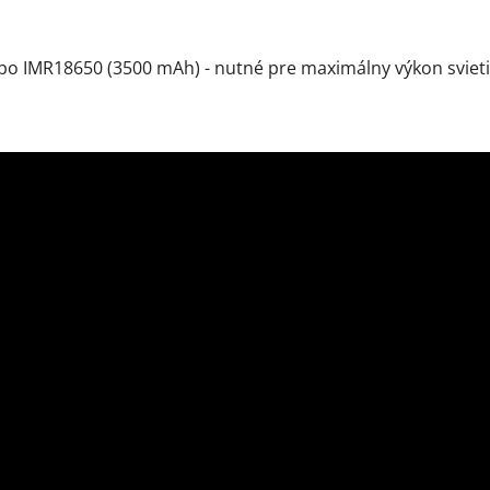
ebo IMR18650 (3500 mAh) - nutné pre maximálny výkon svieti