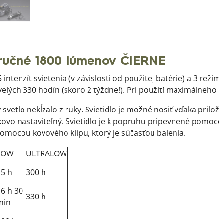
/ručné 1800 lúmenov ČIERNE
 intenzít svietenia (v závislosti od použitej batérie) a 3 rež
skvelých 330 hodín (skoro 2 týždne!). Pri použití maximálneho
 svetlo nekĺzalo z ruky. Svietidlo je možné nosiť vďaka pri
škovo nastaviteľný. Svietidlo je k popruhu pripevnené pom
 pomocou kovového klipu, ktorý je súčasťou balenia.
LOW
ULTRALOW
15 h
300 h
16 h 30
330 h
min