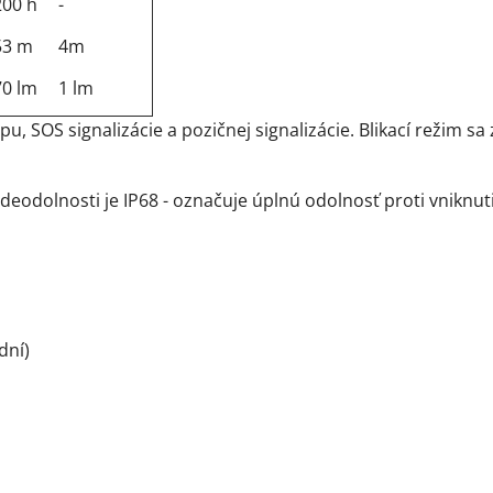
200 h
-
53 m
4m
70 lm
1 lm
u, SOS signalizácie a pozičnej signalizácie. Blikací režim s
vodeodolnosti je IP68 - označuje úplnú odolnosť proti vnikn
dní)