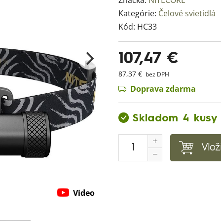
Značka:
NITECORE
Kategórie:
Čelové svietidlá
Kód:
HC33
107,47 €
87,37 €
bez DPH
Doprava zdarma
Skladom 4 kusy
Vlož
Video