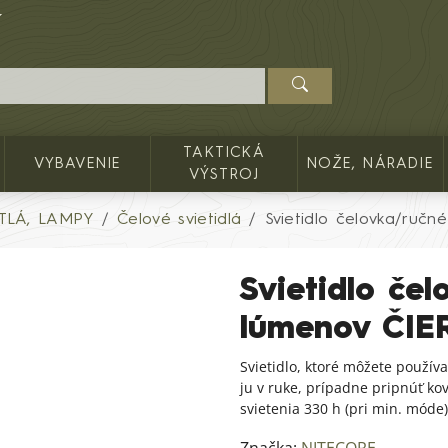
TAKTICKÁ
VYBAVENIE
NOŽE, NÁRADIE
VÝSTROJ
TLÁ, LAMPY
Čelové svietidlá
Svietidlo čelovka/ruč
Svietidlo če
lúmenov ČIE
Svietidlo, ktoré môžete používa
ju v ruke, prípadne pripnúť ko
svietenia 330 h (pri min. móde