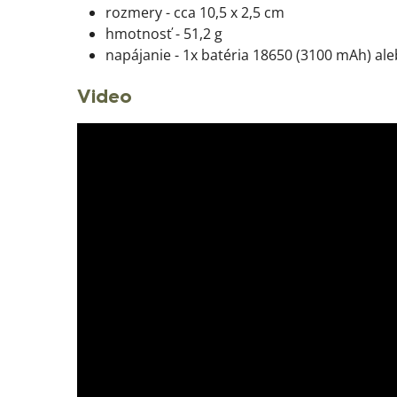
rozmery - cca 10,5 x 2,5 cm
hmotnosť - 51,2 g
napájanie - 1x batéria 18650 (3100 mAh) al
Video