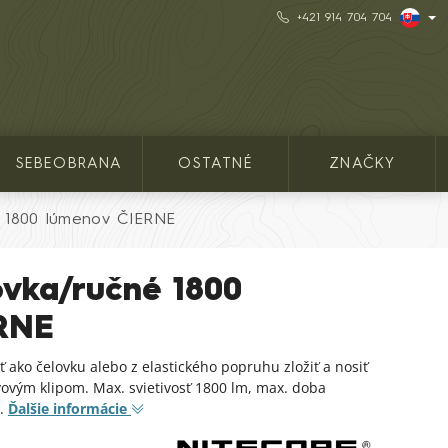
+421 914 704 704
SEBEOBRANA
OSTATNÉ
ZNAČKY
né 1800 lúmenov ČIERNE
lovka/ručné 1800
RNE
ť ako čelovku alebo z elastického popruhu zložiť a nosiť
vovým klipom. Max. svietivosť 1800 lm, max. doba
).
Ďalšie informácie