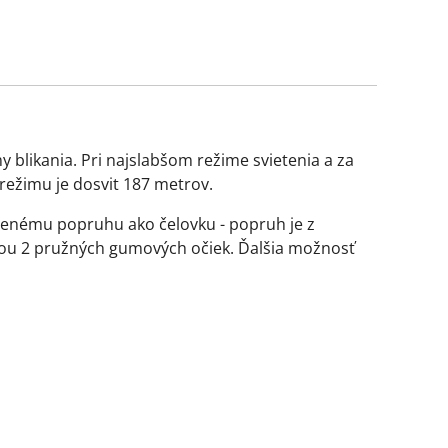
imy blikania. Pri najslabšom režime svietenia a za
 režimu je dosvit 187 metrov.
loženému popruhu ako čelovku - popruh je z
ocou 2 pružných gumových očiek. Ďalšia možnosť