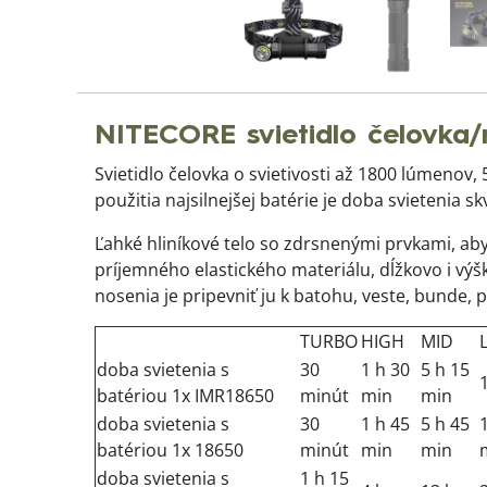
NITECORE svietidlo čelovka
Svietidlo čelovka o svietivosti až 1800 lúmenov, 5
použitia najsilnejšej batérie je doba svietenia 
Ľahké hliníkové telo so zdrsnenými prvkami, aby
príjemného elastického materiálu, dĺžkovo i vý
nosenia je pripevniť ju k batohu, veste, bunde,
TURBO
HIGH
MID
doba svietenia s
30
1 h 30
5 h 15
batériou 1x IMR18650
minút
min
min
doba svietenia s
30
1 h 45
5 h 45
batériou 1x 18650
minút
min
min
doba svietenia s
1 h 15