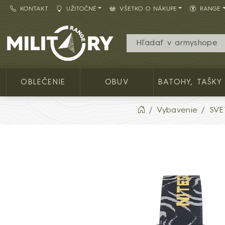
KONTAKT
UŽITOČNÉ
VŠETKO O NÁKUPE
RANGE
Army shop MILITARY RANGE SK
OBLEČENIE
OBUV
BATOHY, TAŠKY
Vybavenie
SVE