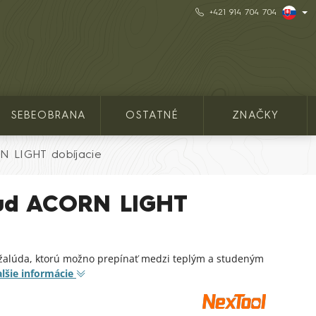
+421 914 704 704
SEBEOBRANA
OSTATNÉ
ZNAČKY
RN LIGHT dobíjacie
alud ACORN LIGHT
e žalúda, ktorú možno prepínať medzi teplým a studeným
lšie informácie