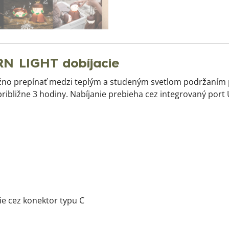
RN LIGHT dobíjacie
ožno prepínať medzi teplým a studeným svetlom podržaním p
bližne 3 hodiny. Nabíjanie prebieha cez integrovaný port 
ie cez konektor typu C