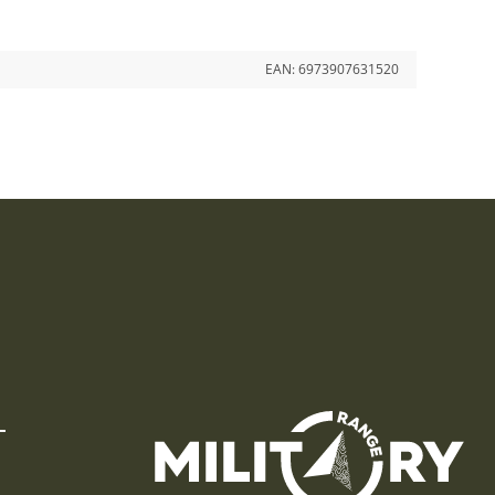
EAN:
6973907631520