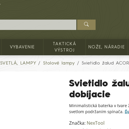
TAKTICKÁ
VYBAVENIE
NOŽE, NÁRADIE
VÝSTROJ
SVETLÁ, LAMPY
Stolové lampy
Svietidlo žalud ACO
Svietidlo ž
dobíjacie
Minimalistická baterka v tvar
svetlom podržaním spínača.
Ďa
Značka:
NexTool