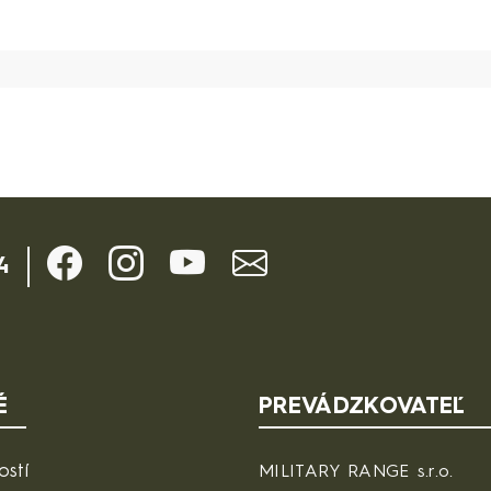
4
É
PREVÁDZKOVATEĽ
ostí
MILITARY RANGE s.r.o.