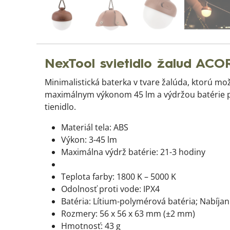
NexTool svietidlo žalud ACO
Minimalistická baterka v tvare žalúda, ktorú m
maximálnym výkonom 45 lm a výdržou batérie pri
tienidlo.
Materiál tela: ABS
Výkon: 3-45 lm
Maximálna výdrž batérie: 21-3 hodiny
Teplota farby: 1800 K – 5000 K
Odolnosť proti vode: IPX4
Batéria: Lítium-polymérová batéria; Nabíjan
Rozmery: 56 x 56 x 63 mm (±2 mm)
Hmotnosť: 43 g