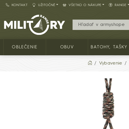
KONTAKT
UŽITOČNÉ
VŠETKO O NÁKUPE
RANGE
Army shop MILITARY RANGE SK
OBLEČENIE
OBUV
BATOHY, TAŠKY
Vybavenie