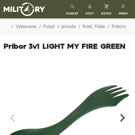
Army shop MILITARY RANGE SK
HĽADAŤ
ÚČET
KOŠÍK
MENU
Vybavenie
Pobyt v prírode
Riad, fľaše
Príbory
Príbor 3v1 LIGHT MY FIRE GREEN