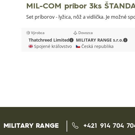
MIL-COM príbor 3ks ŠTANDA
Set príborov - lyžica, nôž a vidlička. Je možné sp
Výrobca
Dovozca
Thatchreed Limited - Kontaktn
MIL
Thatchreed Limited
MILITARY RANGE s.r.o.
🇬🇧 Spojené kráľovstvo
🇨🇿 Česká republika
MILITARY RANGE
+421 914 704 70