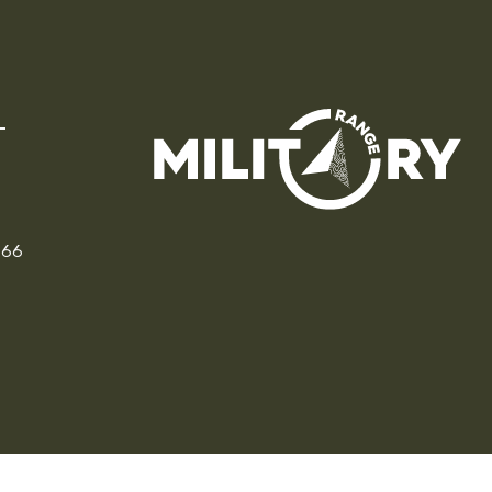
166
CZ
PL
DE
FR
IT
EU