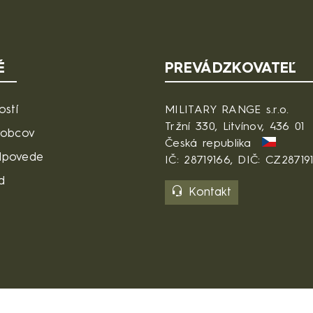
É
PREVÁDZKOVATEĽ
ostí
MILITARY RANGE s.r.o.
Tržní 330, Litvínov, 436 01
robcov
Česká republika
dpovede
IČ: 28719166, DIČ: CZ28719
d
Kontakt