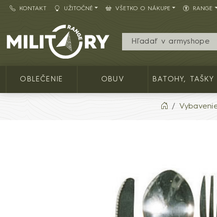
KONTAKT
UŽITOČNÉ
VŠETKO O NÁKUPE
RANGE
Army shop MILITARY RANGE SK
OBLEČENIE
OBUV
BATOHY, TAŠKY
Vybaveni