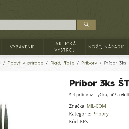
TAKTICKÁ
VYBAVENIE
NOŽE, NÁRADIE
VÝSTROJ
e
Pobyt v prírode
Riad, fľaše
Príbory
Príbor 3k
Príbor 3ks 
Set príborov - lyžica, nôž a vid
Značka:
MIL-COM
Kategórie:
Príbory
Kód:
KFST