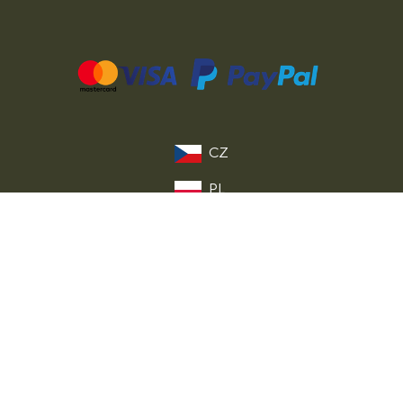
CZ
PL
DE
FR
IT
EU
© 2026 MILITARY RANGE s.r.o.