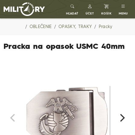
Army shop MILITARY RANGE SK
HĽADAŤ
ÚČET
KOŠÍK
MENU
OBLEČENIE
OPASKY, TRAKY
Pracky
Pracka na opasok USMC 40mm