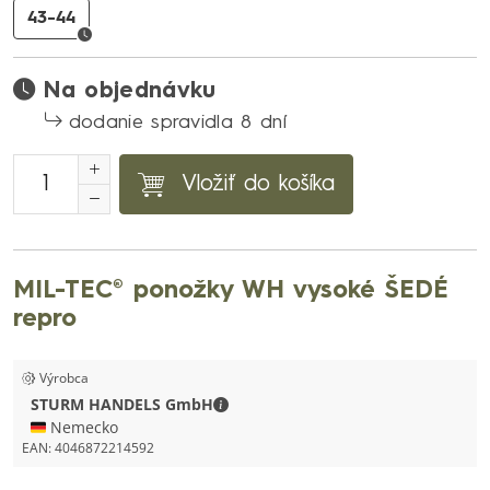
43-44
Na objednávku
dodanie spravidla 8 dní
Vložiť do košíka
MIL-TEC® ponožky WH vysoké ŠEDÉ
repro
Výrobca
STURM HANDELS GmbH - Kontaktné
STURM HANDELS GmbH
🇩🇪 Nemecko
EAN:
4046872214592