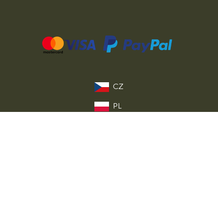
CZ
PL
DE
FR
IT
EU
© 2026 MILITARY RANGE s.r.o.