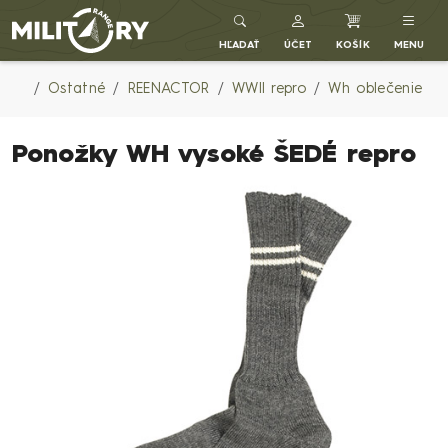
Army shop MILITARY RANGE SK
HĽADAŤ
ÚČET
KOŠÍK
MENU
Ostatné
REENACTOR
WWII repro
Wh oblečenie
Ponožky WH vysoké ŠEDÉ repro