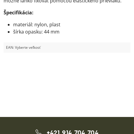
možné ľahko fixovať pomocou elastického prievlaku.
Špecifikácia:
materiál: nylon, plast
šírka opasku: 44 mm
EAN:
Vyberte veľkosť
+421 914 704 704