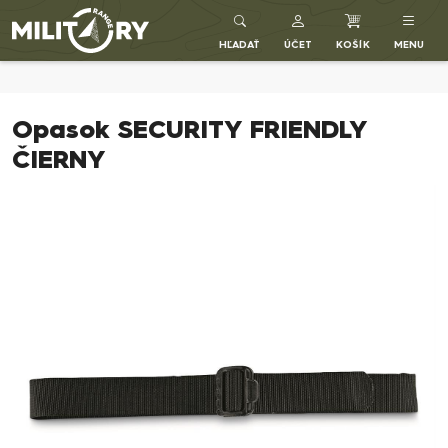
Army shop MILITARY RANGE SK
HĽADAŤ
ÚČET
KOŠÍK
MENU
Opasok SECURITY FRIENDLY
ČIERNY