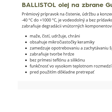
BALLISTOL olej na zbrane G
Prémiový prípravok na čistenie, údržbu a konze
-40 °C do +1000 °C, je vodeodolný a bez prídavk
zabraňuje degradácii vnútorných komponentov
maže, čistí, udržuje, chráni
obsahuje mikročiastočky keramiky
zamedzuje opotrebovaniu a zachytávaniu š
zabraňuje tvorbe hrdze
bez prímesi teflónu a silikónu
funkčnosť vo vysokom teplotnom rozmedzí
pred použitím dôkladne pretrepať