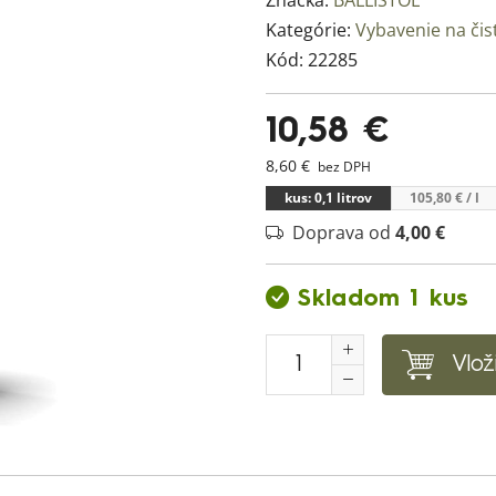
Značka:
BALLISTOL
Kategórie:
Vybavenie na čis
Kód:
22285
10,58 €
8,60 €
bez DPH
kus: 0,1 litrov
105,80 €
/ l
Doprava od
4,00 €
Skladom 1 kus
Vlož