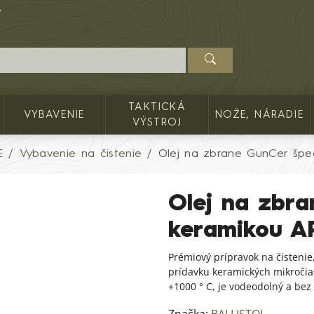
TAKTICKÁ
VYBAVENIE
NOŽE, NÁRADIE
VÝSTROJ
E
Vybavenie na čistenie
Olej na zbrane GunCer špec
Olej na zbra
keramikou A
Prémiový prípravok na čistenie
prídavku keramických mikročias
+1000 ° C, je vodeodolný a bez