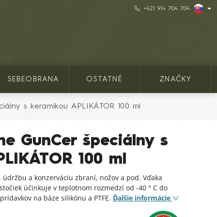
+421 914 704 704
SEBEOBRANA
OSTATNÉ
ZNAČKY
iálny s keramikou APLIKÁTOR 100 ml
ne GunCer špeciálny s
PLIKÁTOR 100 ml
, údržbu a konzerváciu zbraní, nožov a pod. Vďaka
točiek účinkuje v teplotnom rozmedzí od -40 ° C do
 prídavkov na báze silikónu a PTFE.
Ďalšie informácie