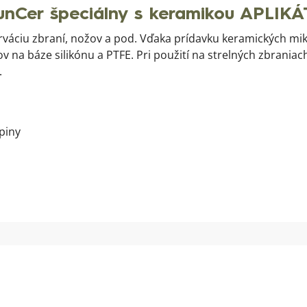
unCer špeciálny s keramikou APLIKÁ
rváciu zbraní, nožov a pod. Vďaka prídavku keramických mi
ov na báze silikónu a PTFE. Pri použití na strelných zbrani
.
piny