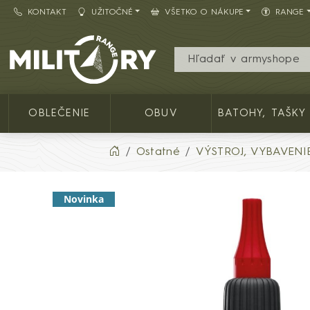
KONTAKT
UŽITOČNÉ
VŠETKO O NÁKUPE
RANGE
Army shop MILITARY RANGE SK
OBLEČENIE
OBUV
BATOHY, TAŠKY
Ostatné
VÝSTROJ, VYBAVENI
Novinka