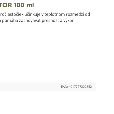
TOR 100 ml
kročiastočiek účinkuje v teplotnom rozmedzí od
ach pomáha zachovávať presnosť a výkon,
EAN:
4017777222852