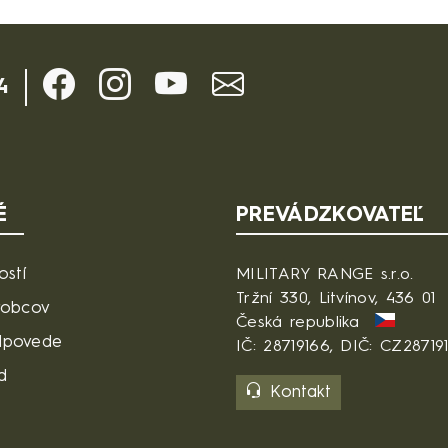
4
É
PREVÁDZKOVATEĽ
ostí
MILITARY RANGE s.r.o.
Tržní 330, Litvínov, 436 01
robcov
Česká republika
dpovede
IČ: 28719166, DIČ: CZ28719
d
Kontakt