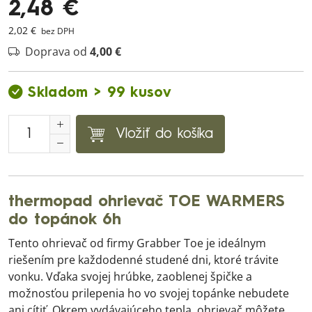
2,48 €
2,02 €
bez DPH
Doprava od
4,00 €
Skladom > 99 kusov
Vložiť do košíka
thermopad ohrievač TOE WARMERS
do topánok 6h
Tento ohrievač od firmy Grabber Toe je ideálnym
riešením pre každodenné studené dni, ktoré trávite
vonku. Vďaka svojej hrúbke, zaoblenej špičke a
možnosťou prilepenia ho vo svojej topánke nebudete
ani cítiť. Okrem vydávajúceho tepla, ohrievač môžete