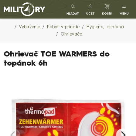
Army shop MILITARY RANGE SK
HĽADAŤ
ÚČET
KOŠÍK
MENU
Vybavenie
Pobyt v prírode
Hygiena, ochrana
Ohrievače
Ohrievač TOE WARMERS do
topánok 6h