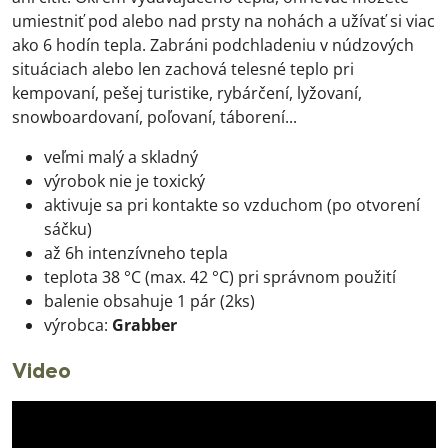
umiestniť pod alebo nad prsty na nohách a užívať si viac
ako 6 hodín tepla. Zabráni podchladeniu v núdzových
situáciach alebo len zachová telesné teplo pri
kempovaní, pešej turistike, rybárčení, lyžovaní,
snowboardovaní, poľovaní, táborení...
veľmi malý a skladný
výrobok nie je toxický
aktivuje sa pri kontakte so vzduchom (po otvorení
sáčku)
až 6h intenzívneho tepla
teplota 38 °C (max. 42 °C) pri správnom použití
balenie obsahuje 1 pár (2ks)
výrobca:
Grabber
Video