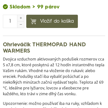
Skladom > 99 párov
Vložiť do košíka
Ohrieváčik THERMOPAD HAND
WARMERS
Dvojica vzduchom aktivovaných podušiek rozmerov cca
5 x7,8 cm, ktoré poskytnú až 12 hodín instantného tepla
Vašim rukám. Vhodné na vloženie do rukavíc alebo
vreciek. Podušky stačí iba vybaliť pošúchať a po
niekoľkých minútach začnú vydávať teplo. Teplota až 69
°C. Ideálne pre lyžiarov, lovcov a všeobecne pre
každého, kto trávi v zime dlhý čas vonku.
Upozornenie: možno používať iba na ruky, vzhľadom k