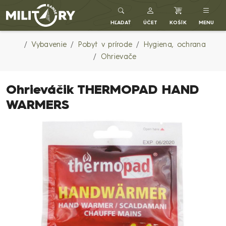
Army shop MILITARY RANGE SK
HĽADAŤ
ÚČET
KOŠÍK
MENU
Vybavenie
Pobyt v prírode
Hygiena, ochrana
Ohrievače
Ohrieváčik THERMOPAD HAND
WARMERS