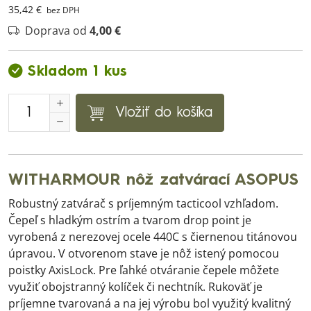
35,42 €
bez DPH
Doprava od
4,00 €
Skladom 1 kus
Vložiť do košíka
WITHARMOUR nôž zatvárací ASOPUS
Robustný zatvárač s príjemným tacticool vzhľadom.
Čepeľ s hladkým ostrím a tvarom drop point je
vyrobená z nerezovej ocele 440C s čiernenou titánovou
úpravou. V otvorenom stave je nôž istený pomocou
poistky AxisLock. Pre ľahké otváranie čepele môžete
využiť obojstranný kolíček či nechtník. Rukoväť je
príjemne tvarovaná a na jej výrobu bol využitý kvalitný