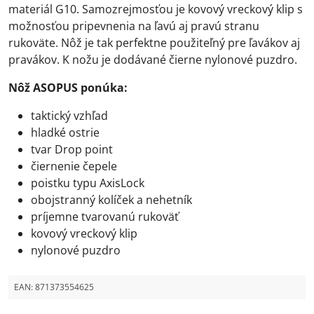
materiál G10. Samozrejmosťou je kovový vreckový klip s
možnosťou pripevnenia na ľavú aj pravú stranu
rukoväte. Nôž je tak perfektne použiteľný pre ľavákov aj
pravákov. K nožu je dodávané čierne nylonové puzdro.
Nôž ASOPUS ponúka:
taktický vzhľad
hladké ostrie
tvar Drop point
čiernenie čepele
poistku typu AxisLock
obojstranný kolíček a nehetník
príjemne tvarovanú rukoväť
kovový vreckový klip
nylonové puzdro
EAN:
871373554625