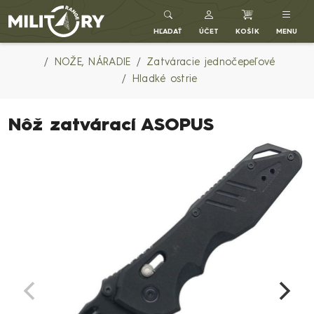
Army shop MILITARY RANGE SK
HĽADAŤ
ÚČET
KOŠÍK
MENU
NOŽE, NÁRADIE
Zatváracie jednočepeľové
Hladké ostrie
Nôž zatvárací ASOPUS