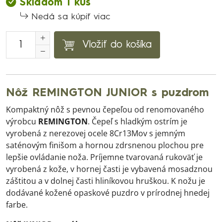
Skladom 1 kus
Nedá sa kúpiť viac
Vložiť do košíka
Nôž REMINGTON JUNIOR s puzdrom
Kompaktný nôž s pevnou čepeľou od renomovaného
výrobcu
REMINGTON
. Čepeľ s hladkým ostrím je
vyrobená z nerezovej ocele 8Cr13Mov s jemným
saténovým finišom a hornou zdrsnenou plochou pre
lepšie ovládanie noža. Príjemne tvarovaná rukoväť je
vyrobená z kože, v hornej časti je vybavená mosadznou
záštitou a v dolnej časti hliníkovou hruškou. K nožu je
dodávané kožené opaskové puzdro v prírodnej hnedej
farbe.