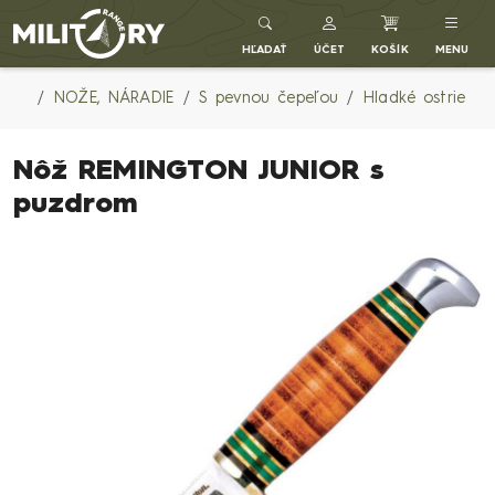
Army shop MILITARY RANGE SK
HĽADAŤ
ÚČET
KOŠÍK
MENU
NOŽE, NÁRADIE
S pevnou čepeľou
Hladké ostrie
Nôž REMINGTON JUNIOR s
puzdrom