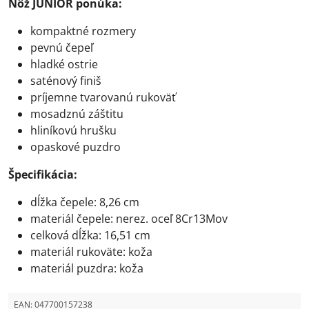
Nôž JUNIOR ponúka:
kompaktné rozmery
pevnú čepeľ
hladké ostrie
saténový finiš
príjemne tvarovanú rukoväť
mosadznú záštitu
hliníkovú hrušku
opaskové puzdro
Špecifikácia:
dĺžka čepele: 8,26 cm
materiál čepele: nerez. oceľ 8Cr13Mov
celková dĺžka: 16,51 cm
materiál rukoväte: koža
materiál puzdra: koža
EAN:
047700157238