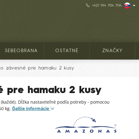
+421 914 704 704
SEBEOBRANA
OSTATNÉ
ZNAČKY
o závesné pre hamaku 2 kusy
é pre hamaku 2 kusy
 (každé). Dĺžka nastaviteľné podľa potreby - pomocou
50 kg.
Ďalšie informácie