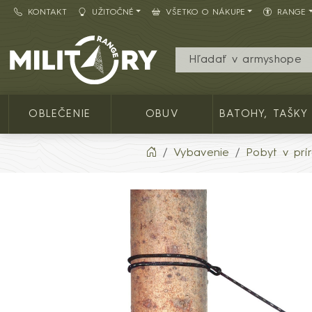
KONTAKT
UŽITOČNÉ
VŠETKO O NÁKUPE
RANGE
Army shop MILITARY RANGE SK
OBLEČENIE
OBUV
BATOHY, TAŠKY
Vybavenie
Pobyt v prí