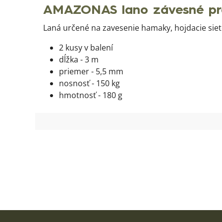
AMAZONAS lano závesné pr
Laná určené na zavesenie hamaky, hojdacie siet
2 kusy v balení
dĺžka - 3 m
priemer - 5,5 mm
nosnosť - 150 kg
hmotnosť - 180 g