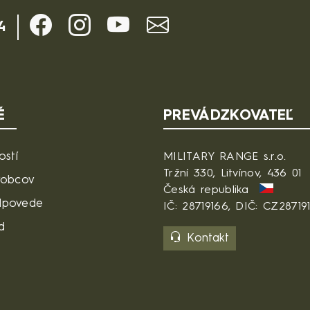
4
É
PREVÁDZKOVATEĽ
ostí
MILITARY RANGE s.r.o.
Tržní 330, Litvínov, 436 01
robcov
Česká republika
dpovede
IČ: 28719166, DIČ: CZ28719
d
Kontakt