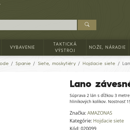
TAKTICKÁ
VYBAVENIE
NOŽE, NÁRADIE
VÝSTROJ
rode
Spanie
Siete, moskytiéry
Hojdacie siete
Lan
Lano závesn
Súprava 2 lán s dĺžkou 3 metre
hliníkových kolíkov. Nostnosť 1
Značka:
AMAZONAS
Kategórie:
Hojdacie siete
Kód:
020099