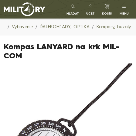
Army shop MILITARY RANGE SK
HĽADAŤ
ÚČET
KOŠÍK
MENU
Vybavenie
ĎALEKOHĽADY, OPTIKA
Kompasy, buzoly
Kompas LANYARD na krk MIL-
COM