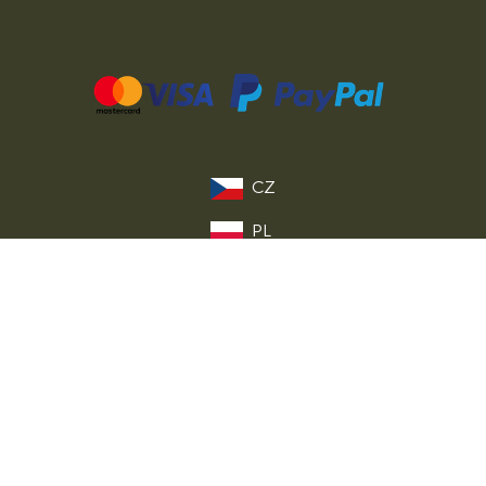
CZ
PL
DE
FR
IT
EU
© 2026 MILITARY RANGE s.r.o.