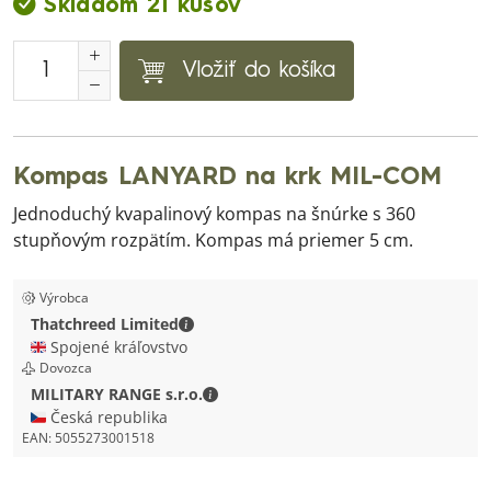
Skladom 21 kusov
Vložiť do košíka
Kompas LANYARD na krk MIL-COM
Jednoduchý kvapalinový kompas na šnúrke s 360
stupňovým rozpätím. Kompas má priemer 5 cm.
Výrobca
Thatchreed Limited - Kontaktné údaje
Thatchreed Limited
🇬🇧 Spojené kráľovstvo
Dovozca
MILITARY RANGE s.r.o. - Kontaktné ú
MILITARY RANGE s.r.o.
🇨🇿 Česká republika
EAN:
5055273001518