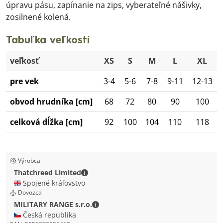
úpravu pásu, zapínanie na zips, vyberateľné nášivky,
zosilnené kolená.
Tabuľka veľkostí
veľkosť
XS
S
M
L
XL
pre vek
3-4
5-6
7-8
9-11
12-13
obvod hrudníka [cm]
68
72
80
90
100
celková dĺžka [cm]
92
100
104
110
118
Výrobca
Thatchreed Limited - Kontaktné údaje
Thatchreed Limited
🇬🇧 Spojené kráľovstvo
Dovozca
MILITARY RANGE s.r.o. - Kontaktné ú
MILITARY RANGE s.r.o.
🇨🇿 Česká republika