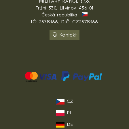
MILITARY RANGE s.r.o.
Tržní 330, Litvínov, 436 01
Česká republika
IČ: 28719166, DIČ: CZ28719166
Kontakt
CZ
PL
DE