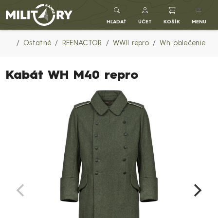
Army shop MILITARY RANGE SK
HĽADAŤ
ÚČET
KOŠÍK
MENU
Ostatné
REENACTOR
WWII repro
Wh oblečenie
Kabát WH M40 repro