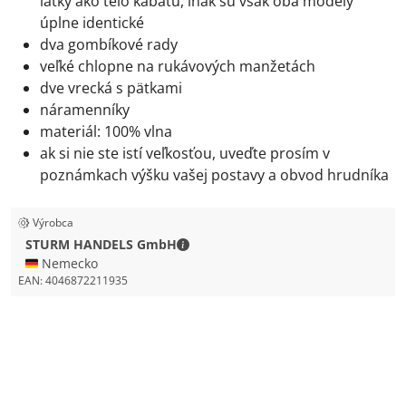
látky ako telo kabátu, inak sú však oba modely
úplne identické
dva gombíkové rady
veľké chlopne na rukávových manžetách
dve vrecká s pätkami
náramenníky
materiál: 100% vlna
ak si nie ste istí veľkosťou, uveďte prosím v
poznámkach výšku vašej postavy a obvod hrudníka
Výrobca
STURM HANDELS GmbH - Kontaktné
STURM HANDELS GmbH
🇩🇪 Nemecko
EAN:
4046872211935